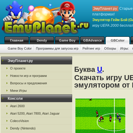
ЭмуПланет.ру:
Старые 
платформах!
Эмулятор Гейм Бой (G
игру
UEFA 2000
бесплат
Главная
Dendy
Game Boy
GBAdvance
GBColor
Game Boy Color
Программы для запуска игр
Рейтинг игр
Обзоры
Игры:
ЭмуПланет.ру
Буква
U
.
О проекте
Скачать игру U
Новости игр и программ
эмулятором от 
Вопросы и предложения
Мини Игры
Консоли
Atari 2600
Atari 5200, Atari 7800, Atari Jaguar
ColecoVision
Dendy (Nintendo)