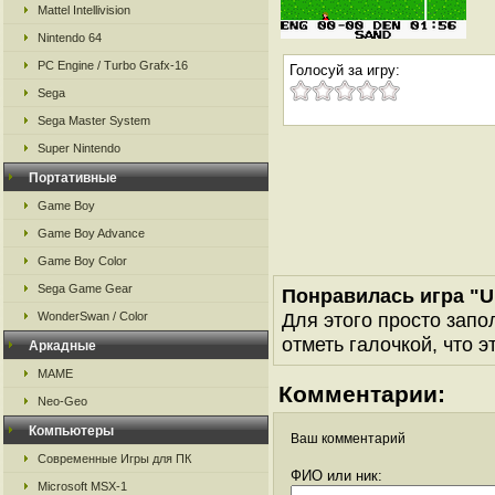
Mattel Intellivision
Nintendo 64
PC Engine / Turbo Grafx-16
Голосуй за игру:
Sega
Sega Master System
Super Nintendo
Портативные
Game Boy
Game Boy Advance
Game Boy Color
Sega Game Gear
Понравилась игра "U
Для этого просто запо
WonderSwan / Color
отметь галочкой, что э
Аркадные
MAME
Комментарии:
Neo-Geo
Компьютеры
Ваш комментарий
Современные Игры для ПК
ФИО или ник:
Microsoft MSX-1