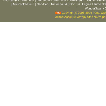
Эмуляторы
:
Atari 2600
|
Atari 5200 + Atari 7800 + Atari Jaguar
|
Coleco Coleco
|
Microsoft MSX-1
|
Neo-Geo
|
Nintendo 64
|
Oric
|
PC Engine / Turbo Gr
WonderSwan / C
Copyright © 2006-2026 Portal www
Использование материалов сайта раз