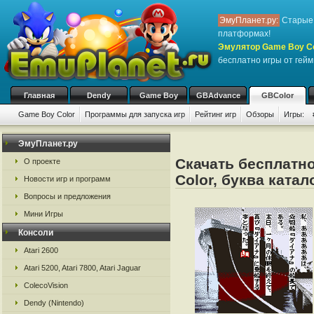
ЭмуПланет.ру:
Старые 
платформах!
Эмулятор Game Boy Col
бесплатно игры от гейм
Главная
Dendy
Game Boy
GBAdvance
GBColor
Game Boy Color
Программы для запуска игр
Рейтинг игр
Обзоры
Игры:
ЭмуПланет.ру
Скачать бесплатн
О проекте
Color, буква катал
Новости игр и программ
Вопросы и предложения
Мини Игры
Консоли
Atari 2600
Atari 5200, Atari 7800, Atari Jaguar
ColecoVision
Dendy (Nintendo)