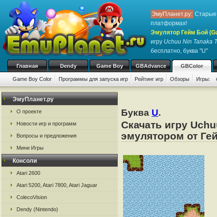
ЭмуПланет.ру:
Старые 
платформах!
Эмулятор Гейм Бой (G
игру
Uchuu Nin Tanaka 
бесплатно, буква "U"
Главная
Dendy
Game Boy
GBAdvance
GBColor
Game Boy Color
Программы для запуска игр
Рейтинг игр
Обзоры
Игры:
ЭмуПланет.ру
Буква
U
.
О проекте
Скачать игру Uchu
Новости игр и программ
эмулятором от Гей
Вопросы и предложения
Мини Игры
Консоли
Atari 2600
Atari 5200, Atari 7800, Atari Jaguar
ColecoVision
Dendy (Nintendo)