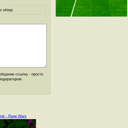
о обзор.
общение ссылку - просто
модератором.
rok - Rage Wars