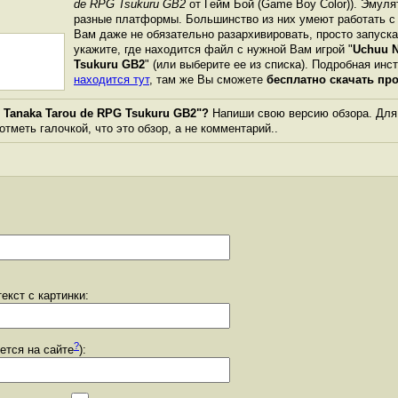
de RPG Tsukuru GB2
от Гейм Бой (Game Boy Color)). Эмул
разные платформы. Большинство из них умеют работать с 
Вам даже не обязательно разархивировать, просто запуска
укажите, где находится файл с нужной Вам игрой "
Uchuu N
Tsukuru GB2
" (или выберите ее из списка). Подробная инс
находится тут
, там же Вы сможете
бесплатно скачать пр
 Tanaka Tarou de RPG Tsukuru GB2"?
Напиши свою версию обзора. Для 
тметь галочкой, что это обзор, а не комментарий..
екст с картинки:
?
уется на сайте
):