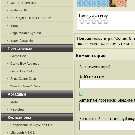
Mattel Intellivision
Nintendo 64
Голосуй за игру:
PC Engine / Turbo Grafx-16
Sega
Sega Master System
Понравилась игра "Uchuu Nin
Super Nintendo
поля комментария чуть ниже и о
Портативные
Комментарии:
Game Boy
Game Boy Advance
Ваш комментарий
Game Boy Color
ФИО или ник:
Sega Game Gear
WonderSwan / Color
Аркадные
Антиспам проверка: Введите т
MAME
Neo-Geo
Компьютеры
Контактный E-mail (не публик
Современные Игры для ПК
Microsoft MSX-1