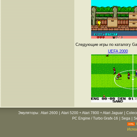
Следующие игры по каталогу Gam
UEFA 2000
Эмуляторы
:
Atari 2600
|
Atari 5200 + Atari 7800 + Atari Jaguar
|
Colec
PC Engine / Turbo Grafx-16
|
Sega
|
S
Испол