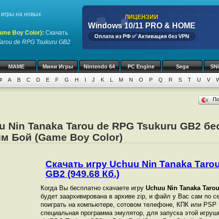
игры на новых
ЛИЦЕНЗИИ
Windows 10/11 PRO & HOME
ame Boy Color)
:
Скачать
Оплата из РФ ✅ Активация без VPN
Tarou de RPG Tsukuru GB2
MAME
Мини Игры
Nintendo 64
PC Engine
Sega
SN
#
A
B
C
D
E
F
G
H
I
J
K
L
M
N
O
P
Q
R
S
T
U
V
П
u Nin Tanaka Tarou de RPG Tsukuru GB2 бе
м Бой (Game Boy Color)
Скачать игру Uchuu Nin Tanaka Taro
GB2 (949.68 Кб.)
Когда Вы бесплатно скачаете игру
Uchuu Nin Tanaka Taro
будет заархивирована в архиве zip, и файл у Вас сам по с
поиграть на компьютере, сотовом телефоне, КПК или PSP
специальная программа эмулятор, для запуска этой игрушк