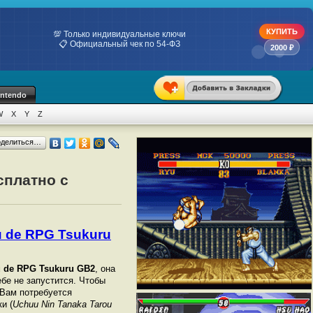
КУПИТЬ
💯 Только индивидуальные ключи
📋 Официальный чек по 54-ФЗ
2000 ₽
intendo
W
X
Y
Z
оделиться…
сплатно с
u de RPG Tsukuru
u de RPG Tsukuru GB2
, она
ебе не запустится. Чтобы
 Вам потребуется
и (
Uchuu Nin Tanaka Tarou