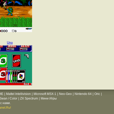
Uno
ME
|
Mattel Intellivision
|
Microsoft MSX-1
|
Neo-Geo
|
Nintendo 64
|
Oric
|
wan / Color
|
ZX Spectrum
|
Мини Игры
с нами.
net.Ru!