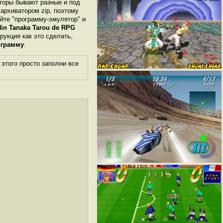
яторы бывают разные и под
архиватором zip, поэтому
йте "программу-эмулятор" и
in Tanaka Tarou de RPG
трукция как это сделать,
ограмму
.
этого просто заполни все