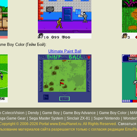
e Boy Color (Гейм Бой):
Ultimate Paint Ball
o ColecoVision
|
Dendy
|
Game Boy
|
Game Boy Advance
|
Game Boy Color
|
MA
ega Game Gear
|
Sega Master System
|
Sinclair ZX-81
|
Super Nintendo
|
WonderS
Copyright © 2006-2026 Portal www.EmuPlanet.ru. All Rights Reserved.
Связаться 
ьзование материалов сайта разрешается только с согласия редакции EmuPla