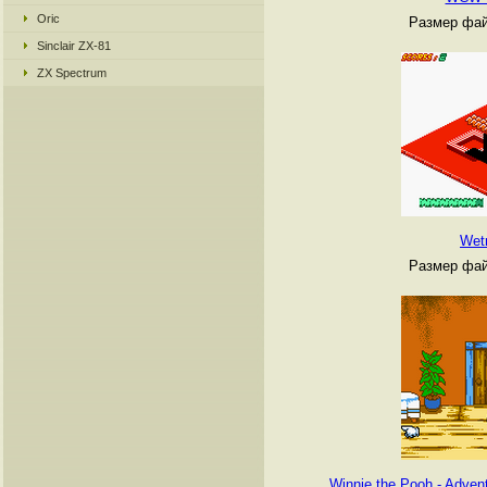
Oric
Размер фай
Sinclair ZX-81
ZX Spectrum
Wet
Размер фай
Winnie the Pooh - Adven