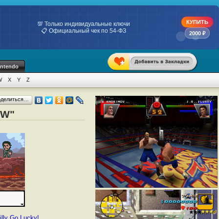
КУПИТЬ
💯 Только индивидуальные ключи
📋 Официальный чек по 54-ФЗ
2000 ₽
intendo
W
X
Y
Z
оделиться…
"W"
illy Go Lucky!