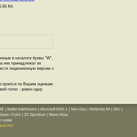
.65 Кб.
енные в каталоге буквы "W",
а них принадлежат их
рести лицензионную версию с
 строится по Вашим оценкам.
вой голос - ровно одну
ME
|
Mattel Intellivision
|
Microsoft MSX-1
|
Neo-Geo
|
Nintendo 64
|
Oric
|
wan / Color
|
ZX Spectrum
|
Мини Игры
с нами.
net.Ru!