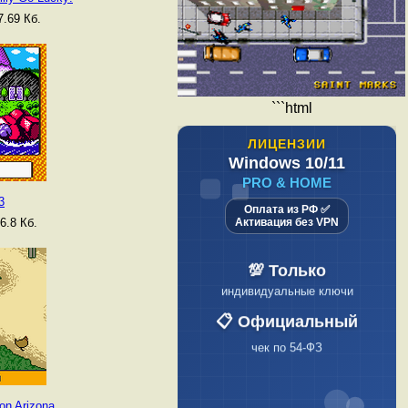
.69 Кб.
```html
ЛИЦЕНЗИИ
Windows 10/11
PRO & HOME
3
Оплата из РФ ✅
6.8 Кб.
Активация без VPN
💯 Только
индивидуальные ключи
📋 Официальный
чек по 54-ФЗ
on Arizona