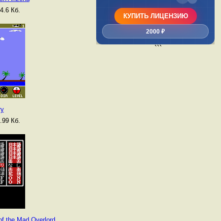
4.6 Кб.
КУПИТЬ ЛИЦЕНЗИЮ
2000 ₽
```
ry
.99 Кб.
of the Mad Overlord