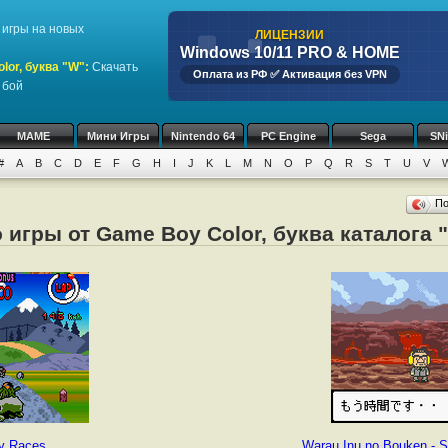
игры на новых
ЛИЦЕНЗИИ
Windows 10/11 PRO & HOME
or, буква "W":
Скачать
Оплата из РФ ✅ Активация без VPN
 бой
MAME
Мини Игры
Nintendo 64
PC Engine
Sega
SN
#
A
B
C
D
E
F
G
H
I
J
K
L
M
N
O
P
Q
R
S
T
U
V
П
 игры от Game Boy Color, буква каталога 
y Races
Warau Inu no Bouken - S