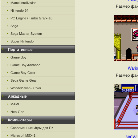
Mattel Intellivision
Размер фай
Nintendo 64
PC Engine / Turbo Grafx-16
Sega
Sega Master System
Super Nintendo
Портативные
Game Boy
Game Boy Advance
Wario
Game Boy Color
Размер фай
Sega Game Gear
WonderSwan / Color
Аркадные
MAME
Neo-Geo
Компьютеры
Современные Игры для ПК
Microsoft MSX-1
WCW 