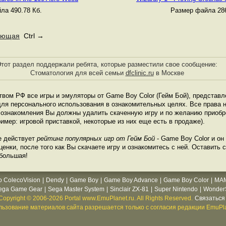
ла 490.78 Кб.
Размер файла 286
ующая
Ctrl →
тот раздел поддержали ребята, которые разместили свое сообщение:
Стоматология для всей семьи
dfclinic.ru
в Москве
твом РФ все игры и эмуляторы от Game Boy Color (Гейм Бой), представл
ля персонального использования в ознакомительных целях. Все права н
е ознакомления Вы должны удалить скаченную игру и по желанию приоб
имер: игровой приставкой, некоторые из них еще есть в продаже).
е действует
рейтинг популярных игр от Гейм Бой
- Game Boy Color и он
нки, после того как Вы скачаете игру и ознакомитесь с ней. Оставить с
 большая!
o ColecoVision
|
Dendy
|
Game Boy
|
Game Boy Advance
|
Game Boy Color
|
MA
ega Game Gear
|
Sega Master System
|
Sinclair ZX-81
|
Super Nintendo
|
WonderS
Copyright © 2006-2026 Portal www.EmuPlanet.ru. All Rights Reserved.
Связаться 
ьзование материалов сайта разрешается только с согласия редакции EmuPla