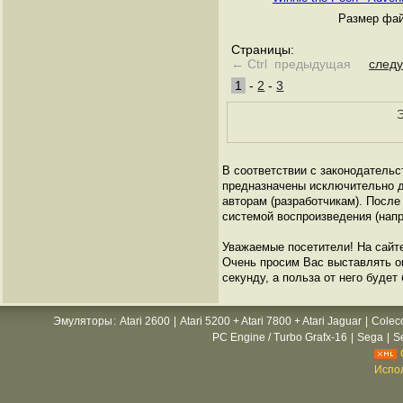
Размер фай
Страницы:
← Ctrl предыдущая
след
1
-
2
-
3
Э
В соответствии с законодательс
предназначены исключительно д
авторам (разработчикам). Посл
системой воспроизведения (напр
Уважаемые посетители! На сайт
Очень просим Вас выставлять оце
секунду, а польза от него будет
Эмуляторы
:
Atari 2600
|
Atari 5200 + Atari 7800 + Atari Jaguar
|
Colec
PC Engine / Turbo Grafx-16
|
Sega
|
S
Испол