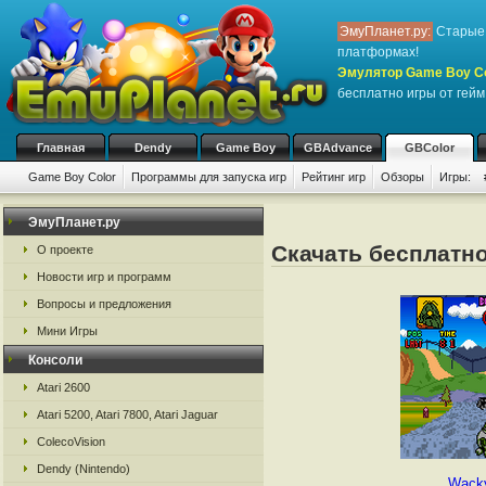
ЭмуПланет.ру:
Старые 
платформах!
Эмулятор Game Boy Col
бесплатно игры от гейм
Главная
Dendy
Game Boy
GBAdvance
GBColor
Game Boy Color
Программы для запуска игр
Рейтинг игр
Обзоры
Игры:
ЭмуПланет.ру
Скачать бесплатно
О проекте
Новости игр и программ
Вопросы и предложения
Мини Игры
Консоли
Atari 2600
Atari 5200, Atari 7800, Atari Jaguar
ColecoVision
Dendy (Nintendo)
Wack