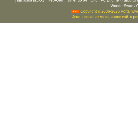
|
Microsoft MSX-1
|
Neo-Geo
|
Nintendo 64
|
Oric
|
PC Engine / Turbo Gr
WonderSwan / C
Copyright © 2006-2026 Portal www
Использование материалов сайта раз