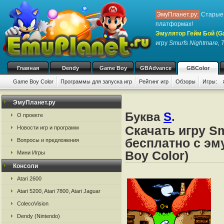
ЭмуПланет.ру:
Старые 
платформах!
Эмулятор Гейм Бой (G
игру
Smurfs Nightmare, 
Главная
Dendy
Game Boy
GBAdvance
GBColor
Game Boy Color
Программы для запуска игр
Рейтинг игр
Обзоры
Игры:
ЭмуПланет.ру
Буква
S
.
О проекте
Скачать игру Sm
Новости игр и программ
бесплатно с эм
Вопросы и предложения
Boy Color)
Мини Игры
Консоли
Atari 2600
Atari 5200, Atari 7800, Atari Jaguar
ColecoVision
Dendy (Nintendo)