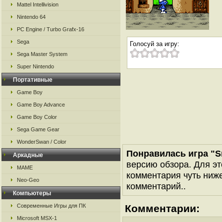
Mattel Intellivision
Nintendo 64
PC Engine / Turbo Grafx-16
Sega
Голосуй за игру:
Sega Master System
Super Nintendo
Портативные
Game Boy
Game Boy Advance
Game Boy Color
Sega Game Gear
WonderSwan / Color
Понравилась игра "S
Аркадные
версию обзора. Для эт
MAME
комментария чуть ниже 
Neo-Geo
комментарий..
Компьютеры
Современные Игры для ПК
Комментарии:
Microsoft MSX-1