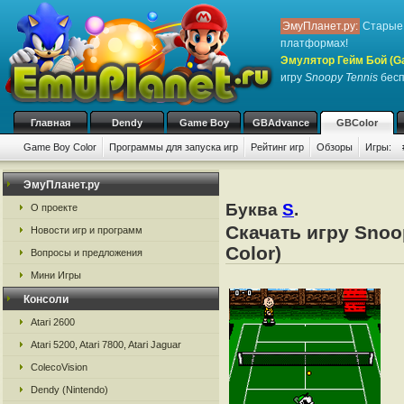
ЭмуПланет.ру:
Старые 
платформах!
Эмулятор Гейм Бой (G
игру
Snoopy Tennis
бесп
Главная
Dendy
Game Boy
GBAdvance
GBColor
Game Boy Color
Программы для запуска игр
Рейтинг игр
Обзоры
Игры:
ЭмуПланет.ру
Буква
S
.
О проекте
Скачать игру Snoo
Новости игр и программ
Color)
Вопросы и предложения
Мини Игры
Консоли
Atari 2600
Atari 5200, Atari 7800, Atari Jaguar
ColecoVision
Dendy (Nintendo)