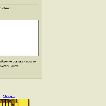
о обзор.
общение ссылку - просто
модератором.
Shougi 2