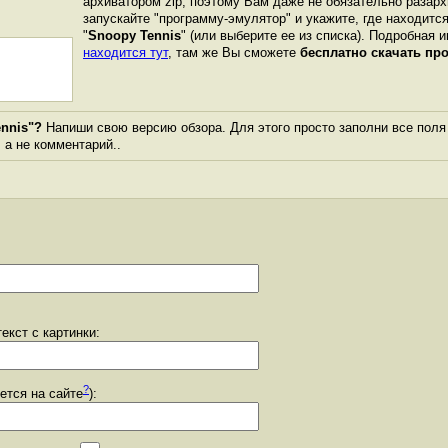
архиватором zip, поэтому Вам даже не обязательно разарх
запускайте "программу-эмулятор" и укажите, где находитс
"
Snoopy Tennis
" (или выберите ее из списка). Подробная и
находится тут
, там же Вы сможете
бесплатно скачать пр
nnis"?
Напиши свою версию обзора. Для этого просто заполни все поля
, а не комментарий..
екст с картинки:
?
уется на сайте
):