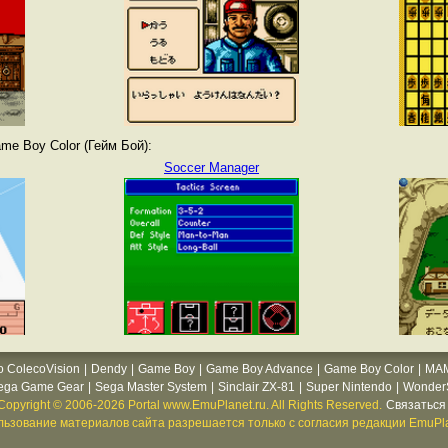
e Boy Color (Гейм Бой):
Soccer Manager
o ColecoVision
|
Dendy
|
Game Boy
|
Game Boy Advance
|
Game Boy Color
|
MA
ega Game Gear
|
Sega Master System
|
Sinclair ZX-81
|
Super Nintendo
|
WonderS
Copyright © 2006-2026 Portal www.EmuPlanet.ru. All Rights Reserved.
Связаться 
ьзование материалов сайта разрешается только с согласия редакции EmuPla