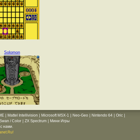
Solomon
ME
|
Mattel Intellivision
|
Microsoft MSX-1
|
Neo-Geo
|
Nintendo 64
|
Oric
|
wan / Color
|
ZX Spectrum
|
Мини Игры
с нами.
net.Ru!