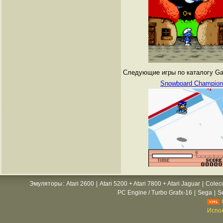
Следующие игры по каталогу Gam
Snowboard Champion
Эмуляторы
:
Atari 2600
|
Atari 5200 + Atari 7800 + Atari Jaguar
|
Colec
PC Engine / Turbo Grafx-16
|
Sega
|
S
Испол