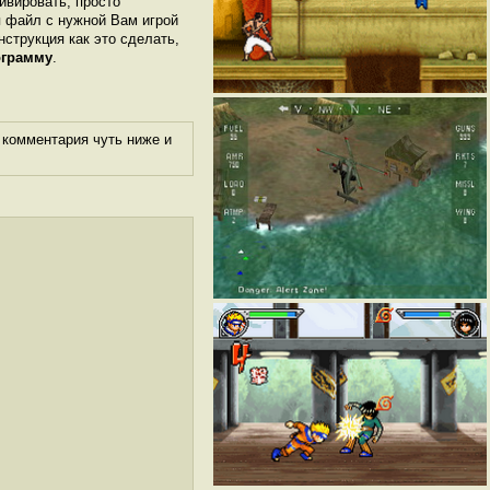
ивировать, просто
я файл с нужной Вам игрой
нструкция как это сделать,
ограмму
.
 комментария чуть ниже и