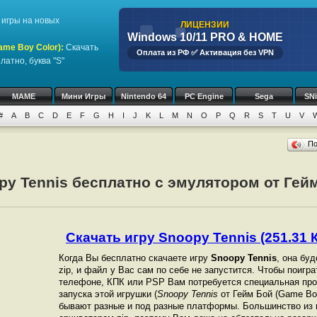
игры на новых
ЛИЦЕНЗИИ
Windows 10/11 PRO & HOME
ame Boy Color)
:
Скачать
Оплата из РФ ✅ Активация без VPN
латно, буква "S"
MAME
Мини Игры
Nintendo 64
PC Engine
Sega
SN
#
A
B
C
D
E
F
G
H
I
J
K
L
M
N
O
P
Q
R
S
T
U
V
П
py Tennis бесплатно с эмулятором от Гей
Скачать игру Snoopy Tennis (251.31 К
Когда Вы бесплатно скачаете игру
Snoopy Tennis
, она бу
zip, и файл у Вас сам по себе не запустится. Чтобы поигр
телефоне, КПК или PSP Вам потребуется специальная про
запуска этой игрушки (
Snoopy Tennis
от Гейм Бой (Game Boy
бывают разные и под разные платформы. Большинство из 