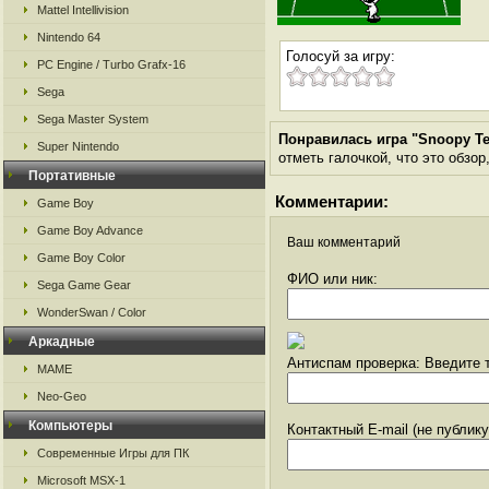
Mattel Intellivision
Nintendo 64
Голосуй за игру:
PC Engine / Turbo Grafx-16
Sega
Sega Master System
Понравилась игра "Snoopy Te
Super Nintendo
отметь галочкой, что это обзор
Портативные
Комментарии:
Game Boy
Game Boy Advance
Ваш комментарий
Game Boy Color
ФИО или ник:
Sega Game Gear
WonderSwan / Color
Аркадные
Антиспам проверка: Введите т
MAME
Neo-Geo
Компьютеры
Контактный E-mail (не публик
Современные Игры для ПК
Microsoft MSX-1