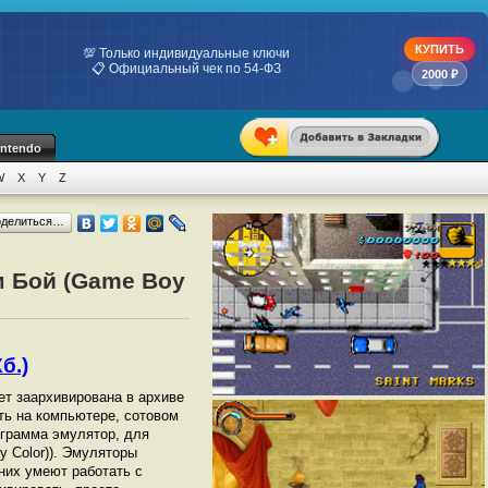
КУПИТЬ
💯 Только индивидуальные ключи
📋 Официальный чек по 54-ФЗ
2000 ₽
intendo
W
X
Y
Z
оделиться…
м Бой (Game Boy
б.)
дет заархивирована в архиве
ать на компьютере, сотовом
грамма эмулятор, для
 Color)). Эмуляторы
них умеют работать с