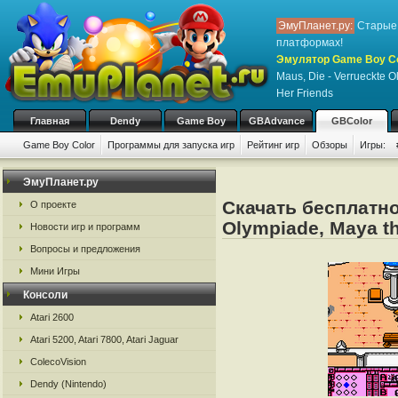
ЭмуПланет.ру:
Старые 
платформах!
Эмулятор Game Boy Col
Maus, Die - Verrueckte 
Her Friends
Главная
Dendy
Game Boy
GBAdvance
GBColor
Game Boy Color
Программы для запуска игр
Рейтинг игр
Обзоры
Игры:
ЭмуПланет.ру
Скачать бесплатно 
О проекте
Olympiade, Maya th
Новости игр и программ
Вопросы и предложения
Мини Игры
Консоли
Atari 2600
Atari 5200, Atari 7800, Atari Jaguar
ColecoVision
Dendy (Nintendo)