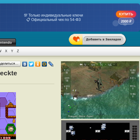
КУПИТЬ
💯 Только индивидуальные ключи
📋 Официальный чек по 54-ФЗ
2000 ₽
intendo
W
X
Y
Z
оделиться…
ueckte