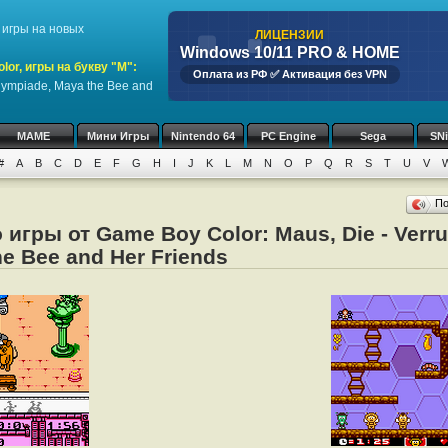
игры на новых
ЛИЦЕНЗИИ
Windows 10/11 PRO & HOME
or, игры на букву "M":
Оплата из РФ ✅ Активация без VPN
Olympiade, Maya the Bee and
MAME
Мини Игры
Nintendo 64
PC Engine
Sega
SN
#
A
B
C
D
E
F
G
H
I
J
K
L
M
N
O
P
Q
R
S
T
U
V
П
игры от Game Boy Color: Maus, Die - Verr
e Bee and Her Friends