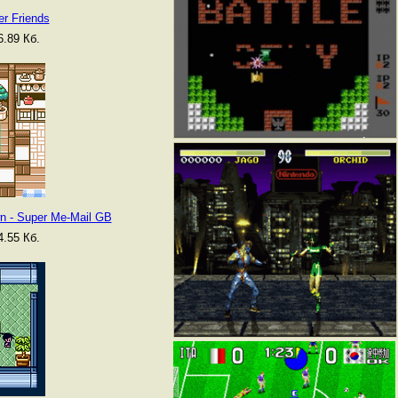
r Friends
.89 Кб.
n - Super Me-Mail GB
.55 Кб.