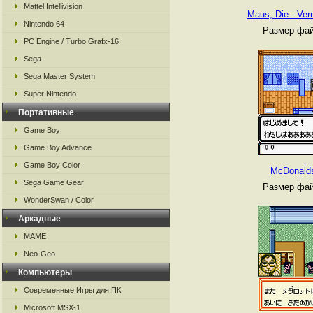
Mattel Intellivision
Maus, Die - Ver
Nintendo 64
Размер фай
PC Engine / Turbo Grafx-16
Sega
Sega Master System
Super Nintendo
Портативные
Game Boy
Game Boy Advance
Game Boy Color
McDonalds
Sega Game Gear
Размер фай
WonderSwan / Color
Аркадные
MAME
Neo-Geo
Компьютеры
Современные Игры для ПК
Microsoft MSX-1