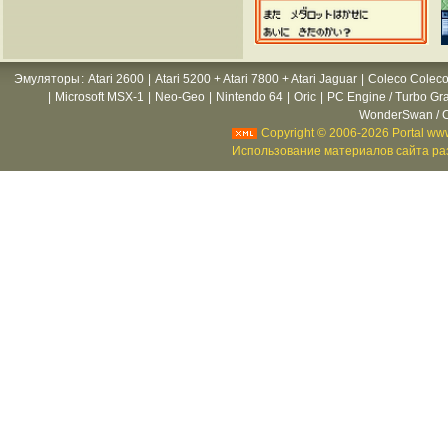
Эмуляторы
:
Atari 2600
|
Atari 5200 + Atari 7800 + Atari Jaguar
|
Coleco Coleco
|
Microsoft MSX-1
|
Neo-Geo
|
Nintendo 64
|
Oric
|
PC Engine / Turbo Gr
WonderSwan / C
Copyright © 2006-2026 Portal www
Использование материалов сайта раз