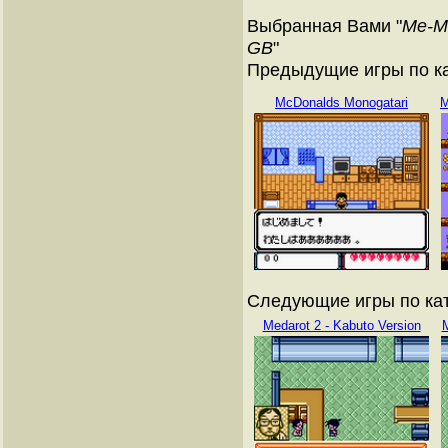
Выбранная Вами "
Me-Ma
GB
"
Предыдущие игры по ка
McDonalds Monogatari
M
Следующие игры по кат
Medarot 2 - Kabuto Version
M