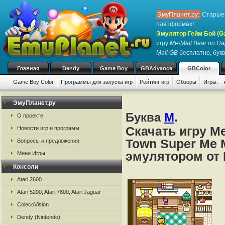
ЭмуПланет.ру:
Старые 
платформах!
Эмулятор Гейм Бой (G
игру
Me-Mail Bear no Ha
Mail GB
бесплатно, букв
Главная
Dendy
Game Boy
GBAdvance
GBColor
Game Boy Color
Программы для запуска игр
Рейтинг игр
Обзоры
Игры:
ЭмуПланет.ру
Буква
M
.
О проекте
Скачать игру Me
Новости игр и программ
Town Super Me 
Вопросы и предложения
эмулятором от 
Мини Игры
Консоли
Atari 2600
Atari 5200, Atari 7800, Atari Jaguar
ColecoVision
Dendy (Nintendo)