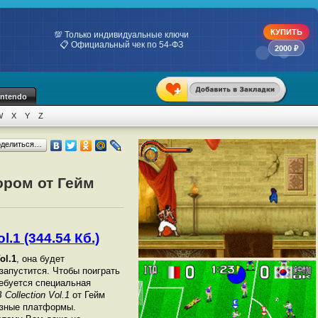
КУПИТЬ
💯 Только индивидуальные ключи
📋 Официальный чек по 54-ФЗ
2000 ₽
intendo
W
X
Y
Z
оделиться…
ором от Гейм
.1 (344.54 Кб.)
ol.1
, она будет
 запустится. Чтобы поиграть
ебуется специальная
Collection Vol.1
от Гейм
азные платформы.