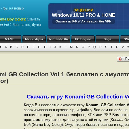
игры на новых
ЛИЦЕНЗИИ
Windows 10/11 PRO & HOME
ame Boy Color)
:
Скачать
Оплата из РФ ✅ Активация без VPN
on Vol.1
бесплатно, буква
MAME
Мини Игры
Nintendo 64
PC Engine
Sega
SN
#
A
B
C
D
E
F
G
H
I
J
K
L
M
N
O
P
Q
R
S
T
U
V
П
mi GB Collection Vol 1 бесплатно с эмулят
or)
Скачать игру Konami GB Collection Vol
Когда Вы бесплатно скачаете игру
Konami GB Collection V
заархивирована в архиве zip, и файл у Вас сам по себе не
на компьютере, сотовом телефоне, КПК или PSP Вам потр
программа эмулятор, для запуска этой игрушки (
Konami GB 
Бой (Game Boy Color)). Эмуляторы бывают разные и под р