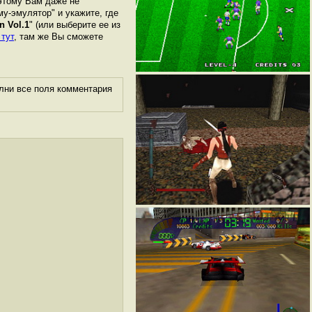
оэтому Вам даже не
му-эмулятор" и укажите, где
n Vol.1
" (или выберите ее из
 тут
, там же Вы сможете
лни все поля комментария