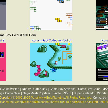
e Boy Color (Гейм Бой):
l.2
Konami GB Collection Vol.3
Kon
o ColecoVision
|
Dendy
|
Game Boy
|
Game Boy Advance
|
Game Boy Color
|
MA
ega Game Gear
|
Sega Master System
|
Sinclair ZX-81
|
Super Nintendo
|
WonderS
Copyright © 2006-2026 Portal www.EmuPlanet.ru. All Rights Reserved.
Связаться 
ьзование материалов сайта разрешается только с согласия редакции EmuPla