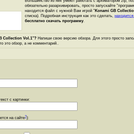
Большинство из них умеют работать с архиватором zip, п
обязательно разархивировать, просто запускайте "програм
находится файл с нужной Вам игрой "
Konami GB Collectio
списка). Подробная инструкция как это сделать,
находится
бесплатно скачать программу
.
Collection Vol.1"?
Напиши свою версию обзора. Для этого просто запо
то это обзор, а не комментарий..
екст с картинки:
?
уется на сайте
):