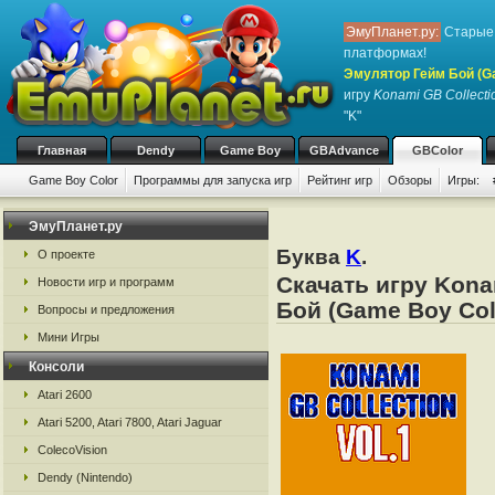
ЭмуПланет.ру:
Старые 
платформах!
Эмулятор Гейм Бой (G
игру
Konami GB Collecti
"K"
Главная
Dendy
Game Boy
GBAdvance
GBColor
Game Boy Color
Программы для запуска игр
Рейтинг игр
Обзоры
Игры:
ЭмуПланет.ру
Буква
K
.
О проекте
Скачать игру Kona
Новости игр и программ
Бой (Game Boy Col
Вопросы и предложения
Мини Игры
Консоли
Atari 2600
Atari 5200, Atari 7800, Atari Jaguar
ColecoVision
Dendy (Nintendo)