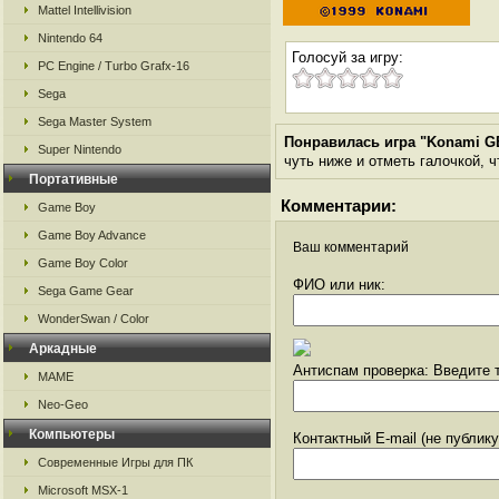
Mattel Intellivision
Nintendo 64
Голосуй за игру:
PC Engine / Turbo Grafx-16
Sega
Sega Master System
Понравилась игра "Konami GB 
Super Nintendo
чуть ниже и отметь галочкой, ч
Портативные
Комментарии:
Game Boy
Game Boy Advance
Ваш комментарий
Game Boy Color
ФИО или ник:
Sega Game Gear
WonderSwan / Color
Аркадные
Антиспам проверка: Введите т
MAME
Neo-Geo
Компьютеры
Контактный E-mail (не публик
Современные Игры для ПК
Microsoft MSX-1