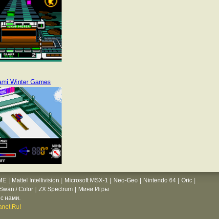
ami Winter Games
ME
|
Mattel Intellivision
|
Microsoft MSX-1
|
Neo-Geo
|
Nintendo 64
|
Oric
|
wan / Color
|
ZX Spectrum
|
Мини Игры
с нами.
net.Ru!