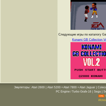
Следующие игры по каталогу Gam
Konami GB Collection Vo
Эмуляторы
:
Atari 2600
|
Atari 5200 + Atari 7800 + Atari Jaguar
|
Colec
PC Engine / Turbo Grafx-16
|
Sega
|
S
Испол