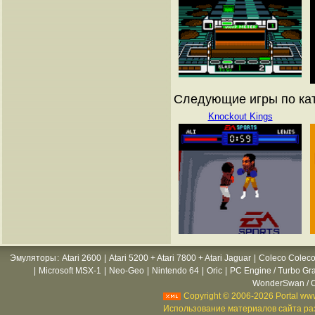
Следующие игры по кат
Knockout Kings
Эмуляторы
:
Atari 2600
|
Atari 5200 + Atari 7800 + Atari Jaguar
|
Coleco Coleco
|
Microsoft MSX-1
|
Neo-Geo
|
Nintendo 64
|
Oric
|
PC Engine / Turbo Gr
WonderSwan / C
Copyright © 2006-2026 Portal www
Использование материалов сайта раз