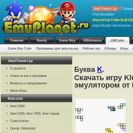
ЭмуПланет.ру:
Старые 
платформах!
Эмулятор Гейм Бой (G
игру
Klustar
бесплатно, б
Главная
Dendy
Game Boy
GBAdvance
GBColor
Game Boy Color
Программы для запуска игр
Рейтинг игр
Обзоры
Игры:
ЭмуПланет.ру
Буква
K
.
О проекте
Скачать игру Kl
Новости игр и программ
эмулятором от 
Вопросы и предложения
Мини Игры
Консоли
Atari 2600
Atari 5200, Atari 7800, Atari Jaguar
ColecoVision
Dendy (Nintendo)