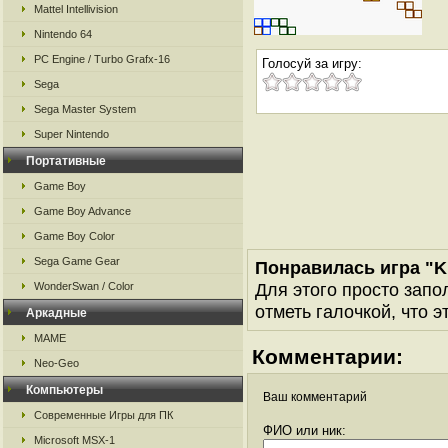
Mattel Intellivision
Nintendo 64
PC Engine / Turbo Grafx-16
Голосуй за игру:
Sega
Sega Master System
Super Nintendo
Портативные
Game Boy
Game Boy Advance
Game Boy Color
Sega Game Gear
Понравилась игра "K
Для этого просто запо
WonderSwan / Color
отметь галочкой, что э
Аркадные
MAME
Комментарии:
Neo-Geo
Компьютеры
Ваш комментарий
Современные Игры для ПК
ФИО или ник:
Microsoft MSX-1