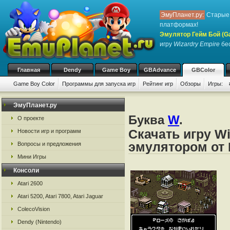
ЭмуПланет.ру:
Старые 
платформах!
Эмулятор Гейм Бой (G
игру
Wizardry Empire
бес
Главная
Dendy
Game Boy
GBAdvance
GBColor
Game Boy Color
Программы для запуска игр
Рейтинг игр
Обзоры
Игры:
ЭмуПланет.ру
Буква
W
.
О проекте
Скачать игру Wi
Новости игр и программ
эмулятором от 
Вопросы и предложения
Мини Игры
Консоли
Atari 2600
Atari 5200, Atari 7800, Atari Jaguar
ColecoVision
Dendy (Nintendo)