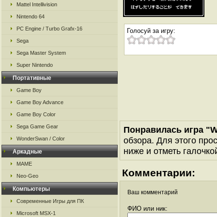
Mattel Intellivision
Nintendo 64
PC Engine / Turbo Grafx-16
Голосуй за игру:
Sega
Sega Master System
Super Nintendo
Портативные
Game Boy
Game Boy Advance
Game Boy Color
Sega Game Gear
Понравилась игра "W
обзора. Для этого про
WonderSwan / Color
ниже и отметь галочкой
Аркадные
MAME
Комментарии:
Neo-Geo
Компьютеры
Ваш комментарий
Современные Игры для ПК
ФИО или ник:
Microsoft MSX-1