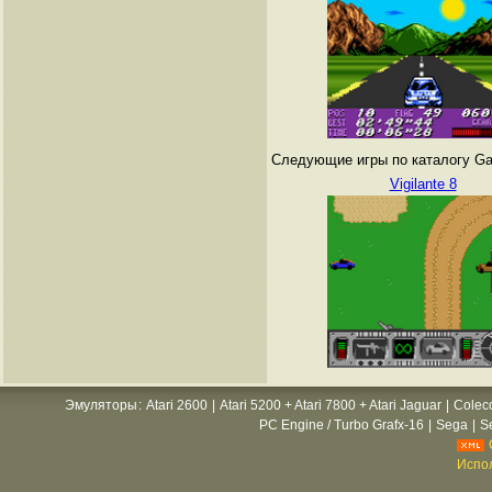
Следующие игры по каталогу Gam
Vigilante 8
Эмуляторы
:
Atari 2600
|
Atari 5200 + Atari 7800 + Atari Jaguar
|
Colec
PC Engine / Turbo Grafx-16
|
Sega
|
S
Испол