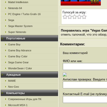
Mattel Intellivision
Nintendo 64
Голосуй за игру:
PC Engine / Turbo Grafx-16
Sega
Sega Master System
Понравилась игра "Vegas Ga
Super Nintendo
отметь галочкой, что это обзор
Портативные
Комментарии:
Game Boy
Game Boy Advance
Ваш комментарий
Game Boy Color
ФИО или ник:
Sega Game Gear
WonderSwan / Color
Аркадные
Антиспам проверка: Введите т
MAME
Neo-Geo
Компьютеры
Контактный E-mail (не публик
Современные Игры для ПК
Microsoft MSX-1