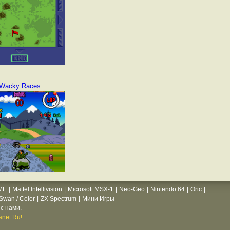
Wacky Races
ME
|
Mattel Intellivision
|
Microsoft MSX-1
|
Neo-Geo
|
Nintendo 64
|
Oric
|
wan / Color
|
ZX Spectrum
|
Мини Игры
с нами.
net.Ru!