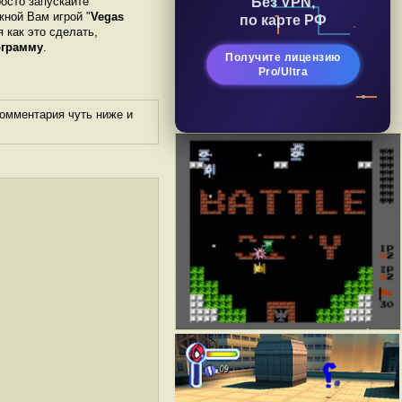
Без VPN,
росто запускайте
жной Вам игрой "
Vegas
по карте РФ
я как это сделать,
ограмму
.
Получите лицензию
Pro/Ultra
комментария чуть ниже и