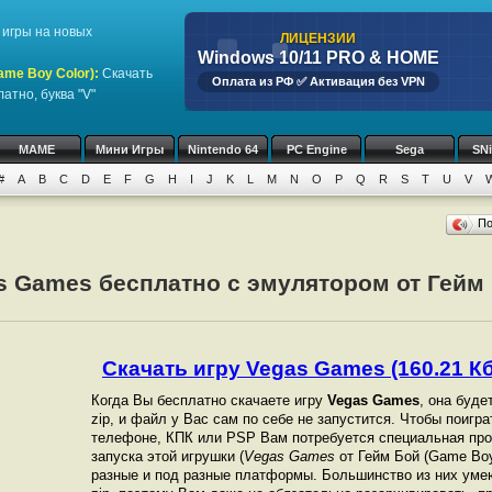
игры на новых
ЛИЦЕНЗИИ
Windows 10/11 PRO & HOME
ame Boy Color)
:
Скачать
Оплата из РФ ✅ Активация без VPN
атно, буква "V"
MAME
Мини Игры
Nintendo 64
PC Engine
Sega
SN
#
A
B
C
D
E
F
G
H
I
J
K
L
M
N
O
P
Q
R
S
T
U
V
П
as Games бесплатно с эмулятором от Гейм
Скачать игру Vegas Games (160.21 Кб
Когда Вы бесплатно скачаете игру
Vegas Games
, она буде
zip, и файл у Вас сам по себе не запустится. Чтобы поигр
телефоне, КПК или PSP Вам потребуется специальная про
запуска этой игрушки (
Vegas Games
от Гейм Бой (Game Boy
разные и под разные платформы. Большинство из них уме