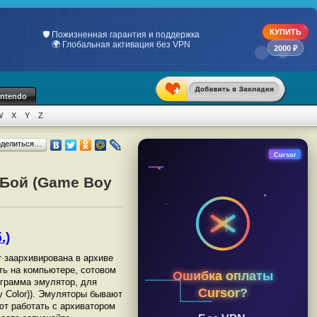
КУПИТЬ
💯 Только индивидуальные ключи
📋 Официальный чек по 54-ФЗ
2000 ₽
intendo
W
X
Y
Z
оделиться…
Cursor
 Бой (Game Boy
.)
т заархивирована в архиве
ать на компьютере, сотовом
Ошибка оплаты
грамма эмулятор, для
Cursor?
 Color)). Эмуляторы бывают
ют работать с архиватором