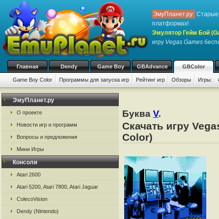
ЭмуПланет.ру:
Старые 
платформах!
Эмулятор Гейм Бой (G
игру
Vegas Games
беспл
Главная
Dendy
Game Boy
GBAdvance
GBColor
Game Boy Color
Программы для запуска игр
Рейтинг игр
Обзоры
Игры:
ЭмуПланет.ру
Буква
V
.
О проекте
Скачать игру Veg
Новости игр и программ
Color)
Вопросы и предложения
Мини Игры
Консоли
Atari 2600
Atari 5200, Atari 7800, Atari Jaguar
ColecoVision
Dendy (Nintendo)