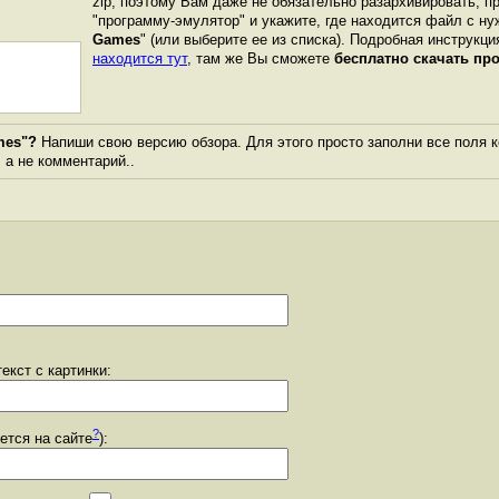
zip, поэтому Вам даже не обязательно разархивировать, п
"программу-эмулятор" и укажите, где находится файл с ну
Games
" (или выберите ее из списка). Подробная инструкци
находится тут
, там же Вы сможете
бесплатно скачать пр
mes"?
Напиши свою версию обзора. Для этого просто заполни все поля 
, а не комментарий..
екст с картинки:
?
уется на сайте
):