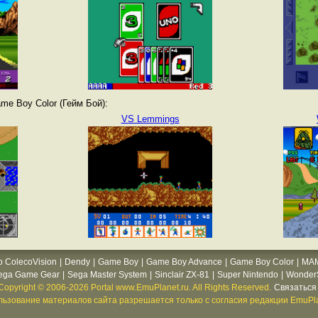
e Boy Color (Гейм Бой):
VS Lemmings
o ColecoVision
|
Dendy
|
Game Boy
|
Game Boy Advance
|
Game Boy Color
|
MA
ega Game Gear
|
Sega Master System
|
Sinclair ZX-81
|
Super Nintendo
|
WonderS
Copyright © 2006-2026 Portal www.EmuPlanet.ru. All Rights Reserved.
Связаться 
ьзование материалов сайта разрешается только с согласия редакции EmuPla