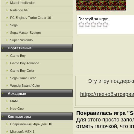
Mattel Intellivision
Nintendo 64
PC Engine / Turbo Grafx-16
Голосуй за игру:
Sega
Sega Master System
Super Nintendo
Портативные
Game Boy
Game Boy Advance
Game Boy Color
Sega Game Gear
Эту игру поддерж
WonderSwan / Color
https://технобытсерв
Аркадные
MAME
Neo-Geo
Понравилась игра "S
Компьютеры
Для этого просто запо
Современные Игры для ПК
отметь галочкой, что э
Microsoft MSX-1