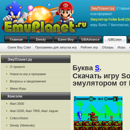
ЭмуПланет.ру:
Старые 
платформах!
Эмулятор Гейм Бой (G
игру
Sonic 7
бесплатно, 
Главная
Dendy
Game Boy
GBAdvance
GBColor
Game Boy Color
Программы для запуска игр
Рейтинг игр
Обзоры
Игры:
ЭмуПланет.ру
Буква
S
.
О проекте
Скачать игру So
Новости игр и программ
эмулятором от 
Вопросы и предложения
Мини Игры
Консоли
Atari 2600
Atari 5200, Atari 7800, Atari Jaguar
ColecoVision
Dendy (Nintendo)