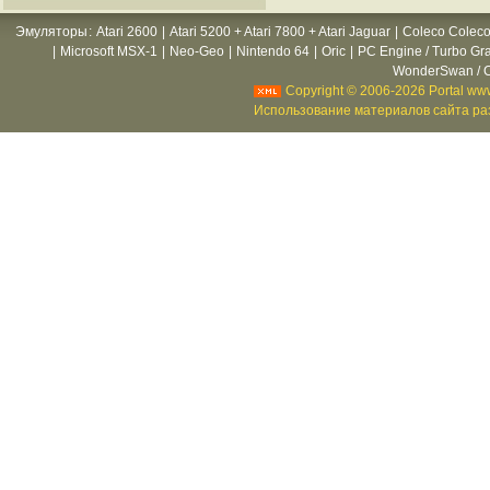
Эмуляторы
:
Atari 2600
|
Atari 5200 + Atari 7800 + Atari Jaguar
|
Coleco Coleco
|
Microsoft MSX-1
|
Neo-Geo
|
Nintendo 64
|
Oric
|
PC Engine / Turbo Gr
WonderSwan / C
Copyright © 2006-2026 Portal www
Использование материалов сайта раз