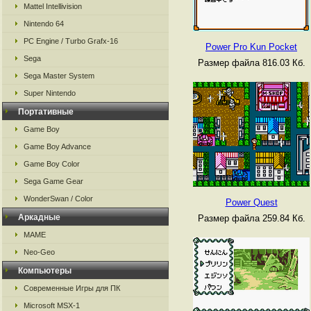
Mattel Intellivision
Nintendo 64
PC Engine / Turbo Grafx-16
Power Pro Kun Pocket
Sega
Размер файла 816.03 Кб.
Sega Master System
Super Nintendo
Портативные
Game Boy
Game Boy Advance
Game Boy Color
Sega Game Gear
WonderSwan / Color
Power Quest
Аркадные
Размер файла 259.84 Кб.
MAME
Neo-Geo
Компьютеры
Современные Игры для ПК
Microsoft MSX-1