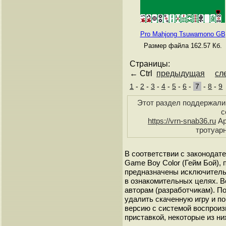
Pro Mahjong Tsuwamono GB
Размер файла 162.57 Кб.
Страницы:
← Ctrl
предыдущая
сл
1
-
2
-
3
-
4
-
5
-
6
-
7
-
8
-
9
Этот раздел поддержали 
с
https://vrn-snab36.ru
Ар
тротуарн
В соответствии с законодат
Game Boy Color (Гейм Бой), 
предназначены исключитель
в ознакомительных целях. В
авторам (разработчикам). 
удалить скаченную игру и п
версию с системой воспроиз
приставкой, некоторые из ни