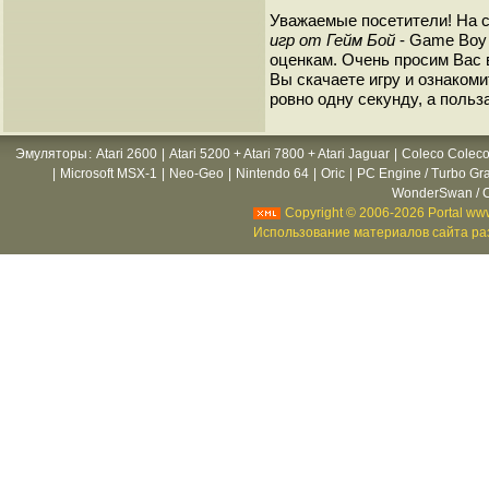
Уважаемые посетители! На 
игр от Гейм Бой
- Game Boy 
оценкам. Очень просим Вас в
Вы скачаете игру и ознакоми
ровно одну секунду, а польз
Эмуляторы
:
Atari 2600
|
Atari 5200 + Atari 7800 + Atari Jaguar
|
Coleco Coleco
|
Microsoft MSX-1
|
Neo-Geo
|
Nintendo 64
|
Oric
|
PC Engine / Turbo Gr
WonderSwan / C
Copyright © 2006-2026 Portal www
Использование материалов сайта раз