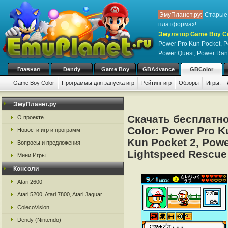
ЭмуПланет.ру:
Старые 
платформах!
Эмулятор Game Boy Col
Power Pro Kun Pocket, P
Power Quest, Power Ran
Главная
Dendy
Game Boy
GBAdvance
GBColor
Game Boy Color
Программы для запуска игр
Рейтинг игр
Обзоры
Игры:
ЭмуПланет.ру
Скачать бесплатн
О проекте
Color: Power Pro K
Новости игр и программ
Kun Pocket 2, Powe
Вопросы и предложения
Lightspeed Rescue
Мини Игры
Консоли
Atari 2600
Atari 5200, Atari 7800, Atari Jaguar
ColecoVision
Dendy (Nintendo)