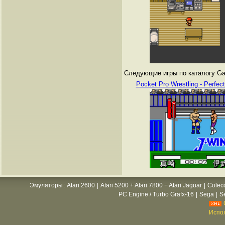
Следующие игры по каталогу Gam
Pocket Pro Wrestling - Perfect
Эмуляторы
:
Atari 2600
|
Atari 5200 + Atari 7800 + Atari Jaguar
|
Colec
PC Engine / Turbo Grafx-16
|
Sega
|
S
Испол