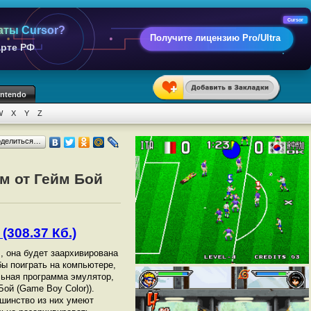
Cursor
аты Cursor?
Получите лицензию Pro/Ultra
арте РФ
intendo
W
X
Y
Z
оделиться…
ом от Гейм Бой
(308.37 Кб.)
l
, она будет заархивирована
обы поиграть на компьютере,
ьная программа эмулятор,
Бой (Game Boy Color)).
шинство из них умеют