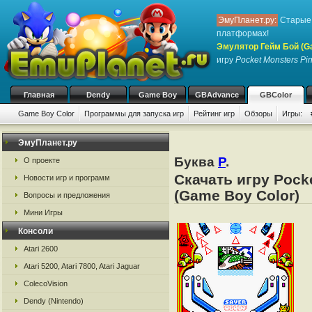
ЭмуПланет.ру:
Старые 
платформах!
Эмулятор Гейм Бой (G
игру
Pocket Monsters Pin
Главная
Dendy
Game Boy
GBAdvance
GBColor
Game Boy Color
Программы для запуска игр
Рейтинг игр
Обзоры
Игры:
ЭмуПланет.ру
Буква
P
.
О проекте
Скачать игру Pock
Новости игр и программ
(Game Boy Color)
Вопросы и предложения
Мини Игры
Консоли
Atari 2600
Atari 5200, Atari 7800, Atari Jaguar
ColecoVision
Dendy (Nintendo)