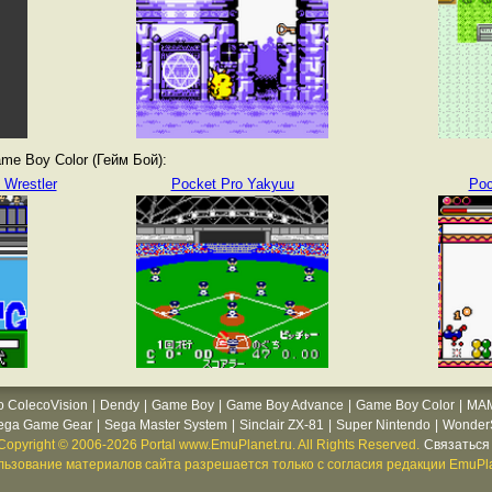
e Boy Color (Гейм Бой):
 Wrestler
Pocket Pro Yakyuu
Poc
o ColecoVision
|
Dendy
|
Game Boy
|
Game Boy Advance
|
Game Boy Color
|
MA
ega Game Gear
|
Sega Master System
|
Sinclair ZX-81
|
Super Nintendo
|
WonderS
Copyright © 2006-2026 Portal www.EmuPlanet.ru. All Rights Reserved.
Связаться 
ьзование материалов сайта разрешается только с согласия редакции EmuPla