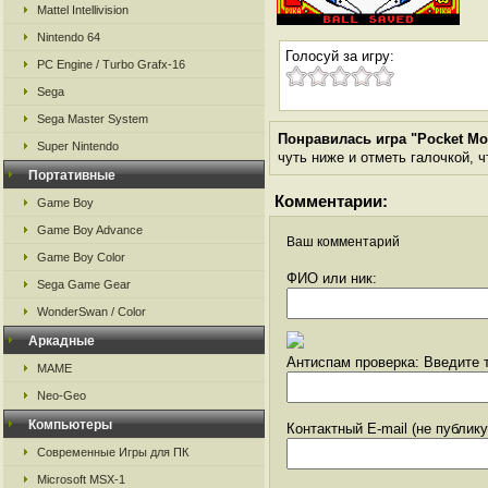
Mattel Intellivision
Nintendo 64
Голосуй за игру:
PC Engine / Turbo Grafx-16
Sega
Sega Master System
Понравилась игра "Pocket Mon
Super Nintendo
чуть ниже и отметь галочкой, ч
Портативные
Комментарии:
Game Boy
Game Boy Advance
Ваш комментарий
Game Boy Color
ФИО или ник:
Sega Game Gear
WonderSwan / Color
Аркадные
Антиспам проверка: Введите т
MAME
Neo-Geo
Компьютеры
Контактный E-mail (не публик
Современные Игры для ПК
Microsoft MSX-1