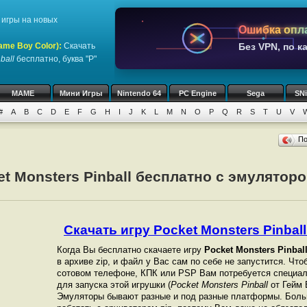
игры на новых
Ошибка опл
ame Boy Color)
:
Скачать
Без VPN, по к
ball
бесплатно, буква "P"
MAME
Мини Игры
Nintendo 64
PC Engine
Sega
SN
#
A
B
C
D
E
F
G
H
I
J
K
L
M
N
O
P
Q
R
S
T
U
V
П
et Monsters Pinball бесплатно с эмулятор
Скачать игру Pocket Monsters Pinball 
Когда Вы бесплатно скачаете игру
Pocket Monsters Pinbal
в архиве zip, и файл у Вас сам по себе не запустится. Чт
сотовом телефоне, КПК или PSP Вам потребуется специал
для запуска этой игрушки (
Pocket Monsters Pinball
от Гейм 
Эмуляторы бывают разные и под разные платформы. Боль