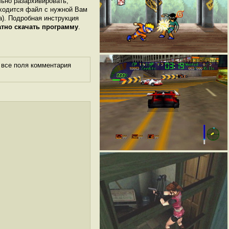
льно разархивировать,
аходится файл с нужной Вам
ка). Подробная инструкция
атно скачать программу
.
 все поля комментария