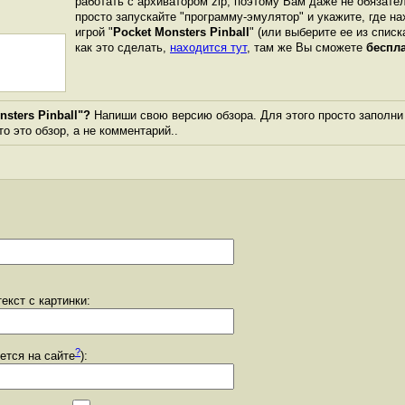
работать с архиватором zip, поэтому Вам даже не обязате
просто запускайте "программу-эмулятор" и укажите, где н
игрой "
Pocket Monsters Pinball
" (или выберите ее из спис
как это сделать,
находится тут
, там же Вы сможете
беспл
sters Pinball"?
Напиши свою версию обзора. Для этого просто заполни
то это обзор, а не комментарий..
екст с картинки:
?
уется на сайте
):