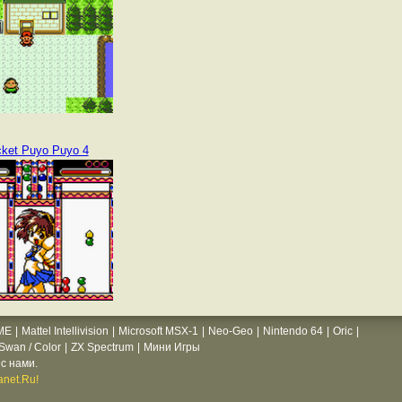
ket Puyo Puyo 4
ME
|
Mattel Intellivision
|
Microsoft MSX-1
|
Neo-Geo
|
Nintendo 64
|
Oric
|
wan / Color
|
ZX Spectrum
|
Мини Игры
с нами.
net.Ru!