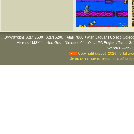
Эмуляторы
:
Atari 2600
|
Atari 5200 + Atari 7800 + Atari Jaguar
|
Coleco Coleco
|
Microsoft MSX-1
|
Neo-Geo
|
Nintendo 64
|
Oric
|
PC Engine / Turbo Gr
WonderSwan / C
Copyright © 2006-2026 Portal www
Использование материалов сайта раз