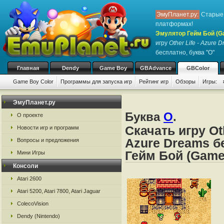
ЭмуПланет.ру:
Старые 
платформах!
Эмулятор Гейм Бой (G
игру
Other Life - Azure
бесплатно, буква "O"
Главная
Dendy
Game Boy
GBAdvance
GBColor
Game Boy Color
Программы для запуска игр
Рейтинг игр
Обзоры
Игры:
ЭмуПланет.ру
Буква
O
.
О проекте
Скачать игру Ot
Новости игр и программ
Azure Dreams б
Вопросы и предложения
Гейм Бой (Game
Мини Игры
Консоли
Atari 2600
Atari 5200, Atari 7800, Atari Jaguar
ColecoVision
Dendy (Nintendo)