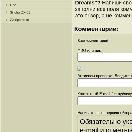
Dreams"?
Напиши свою
Oric
заполни все поля комм
Sinclair ZX-81
это обзор, а не коммен
ZX Spectrum
Комментарии:
Ваш комментарий
ФИО или ник:
Антиспам проверка: Введите т
Контактный E-mail (не публик
Написать свою версию обзора
Обязательно ук
e-mail и отметьт