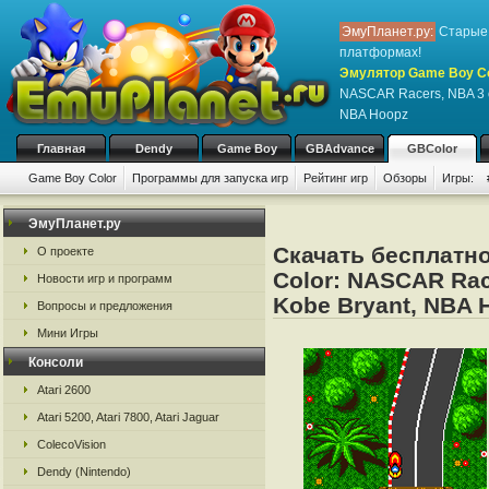
ЭмуПланет.ру:
Старые 
платформах!
Эмулятор Game Boy Col
NASCAR Racers, NBA 3 on
NBA Hoopz
Главная
Dendy
Game Boy
GBAdvance
GBColor
Game Boy Color
Программы для запуска игр
Рейтинг игр
Обзоры
Игры:
ЭмуПланет.ру
Скачать бесплатн
О проекте
Color: NASCAR Race
Новости игр и программ
Kobe Bryant, NBA 
Вопросы и предложения
Мини Игры
Консоли
Atari 2600
Atari 5200, Atari 7800, Atari Jaguar
ColecoVision
Dendy (Nintendo)