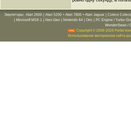
Эмуляторы
:
Atari 2600
|
Atari 5200 + Atari 7800 + Atari Jaguar
|
Coleco Coleco
|
Microsoft MSX-1
|
Neo-Geo
|
Nintendo 64
|
Oric
|
PC Engine / Turbo Gr
WonderSwan / C
Copyright © 2006-2026 Portal www
Использование материалов сайта раз