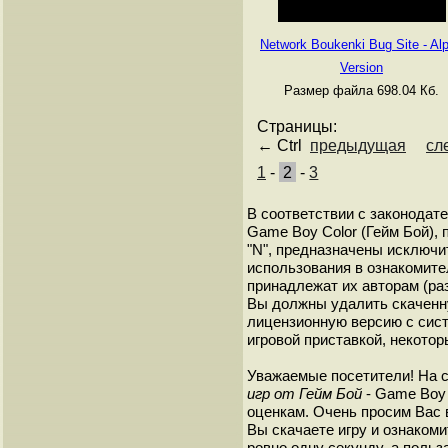
Network Boukenki Bug Site - Al
Version
Размер файла 698.04 Кб.
Страницы:
← Ctrl
предыдущая
сл
1
-
2
-
3
В соответствии с законодат
Game Boy Color (Гейм Бой),
"N", предназначены исключи
использования в ознакомите
принадлежат их авторам (ра
Вы должны удалить скаченн
лицензионную версию с сист
игровой приставкой, некотор
Уважаемые посетители! На 
игр от Гейм Бой
- Game Boy 
оценкам. Очень просим Вас в
Вы скачаете игру и ознакоми
ровно одну секунду, а польз