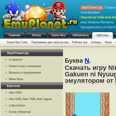
ЭмуПланет.ру:
Старые 
платформах!
Эмулятор Гейм Бой (G
игру
Nintama Rantarou - 
Nyuugakushou no Dan
б
Главная
Dendy
Game Boy
GBAdvance
GBColor
Game Boy Color
Программы для запуска игр
Рейтинг игр
Обзоры
Игры:
ЭмуПланет.ру
Буква
N
.
О проекте
Скачать игру Ni
Новости игр и программ
Gakuen ni Nyuu
Вопросы и предложения
эмулятором от 
Мини Игры
Консоли
Atari 2600
Atari 5200, Atari 7800, Atari Jaguar
ColecoVision
Dendy (Nintendo)