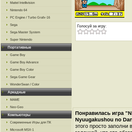
Mattel Intellivision
Nintendo 64
PC Engine / Turbo Grafx-16
Sega
Голосуй за игру:
Sega Master System
Super Nintendo
Портативные
Game Boy
Game Boy Advance
Game Boy Color
Sega Game Gear
WonderSwan / Color
Аркадные
MAME
Neo-Geo
Понравилась игра "Ni
Компьютеры
Nyuugakushou no Da
Современные Игры для ПК
этого просто заполни 
Microsoft MSX-1