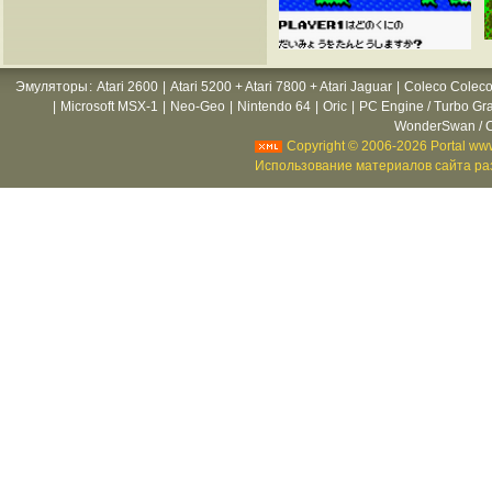
Эмуляторы
:
Atari 2600
|
Atari 5200 + Atari 7800 + Atari Jaguar
|
Coleco Coleco
|
Microsoft MSX-1
|
Neo-Geo
|
Nintendo 64
|
Oric
|
PC Engine / Turbo Gr
WonderSwan / C
Copyright © 2006-2026 Portal www
Использование материалов сайта раз