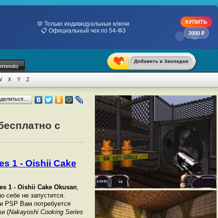
КУПИТЬ
💯 Только индивидуальные ключи
📋 Официальный чек по 54-ФЗ
2000 ₽
intendo
W
X
Y
Z
оделиться…
 бесплатно с
s 1 - Oishii Cake
es 1 - Oishii Cake Okusan
,
о себе не запустится.
ли PSP Вам потребуется
и (
Nakayoshi Cooking Series