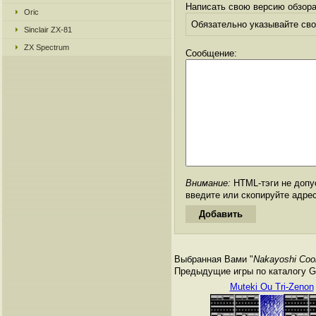
Написать свою версию обзора
Oric
Обязательно указывайте свое
Sinclair ZX-81
ZX Spectrum
Сообщение:
Внимание:
HTML-тэги не допус
введите или скопируйте адре
Выбранная Вами "
Nakayoshi Cook
Предыдущие игры по каталогу Ga
Muteki Ou Tri-Zenon