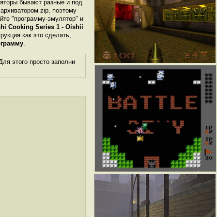
ляторы бывают разные и под
архиватором zip, поэтому
йте "программу-эмулятор" и
i Cooking Series 1 - Oishii
трукция как это сделать,
ограмму
.
ля этого просто заполни