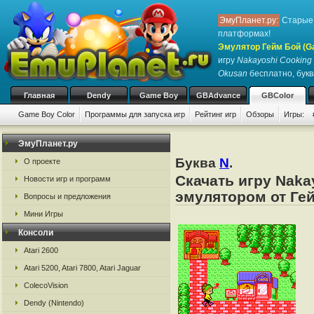
ЭмуПланет.ру:
Старые 
платформах!
Эмулятор Гейм Бой (G
игру
Nakayoshi Cooking S
Okusan
бесплатно, букв
Главная
Dendy
Game Boy
GBAdvance
GBColor
Game Boy Color
Программы для запуска игр
Рейтинг игр
Обзоры
Игры:
ЭмуПланет.ру
Буква
N
.
О проекте
Скачать игру Nakay
Новости игр и программ
эмулятором от Гей
Вопросы и предложения
Мини Игры
Консоли
Atari 2600
Atari 5200, Atari 7800, Atari Jaguar
ColecoVision
Dendy (Nintendo)