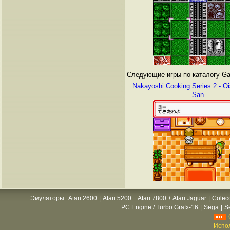
Следующие игры по каталогу Gam
Nakayoshi Cooking Series 2 - Oi
San
Эмуляторы
:
Atari 2600
|
Atari 5200 + Atari 7800 + Atari Jaguar
|
Colec
PC Engine / Turbo Grafx-16
|
Sega
|
S
Испол