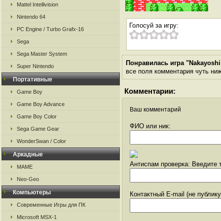
Mattel Intellivision
Nintendo 64
Голосуй за игру:
PC Engine / Turbo Grafx-16
Sega
Sega Master System
Понравилась игра "Nakayoshi 
Super Nintendo
все поля комментария чуть ниже
Портативные
Комментарии:
Game Boy
Game Boy Advance
Ваш комментарий
Game Boy Color
ФИО или ник:
Sega Game Gear
WonderSwan / Color
Аркадные
Антиспам проверка: Введите т
MAME
Neo-Geo
Компьютеры
Контактный E-mail (не публик
Современные Игры для ПК
Microsoft MSX-1