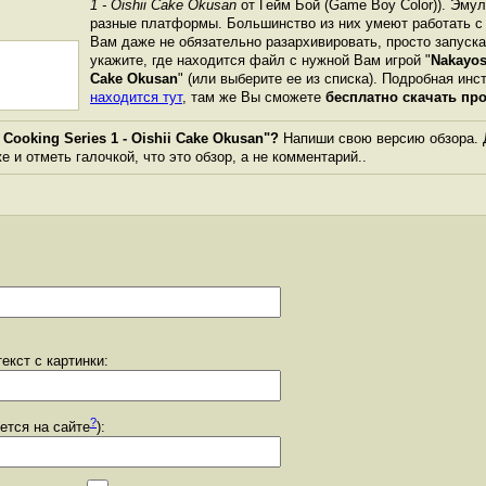
1 - Oishii Cake Okusan
от Гейм Бой (Game Boy Color)). Эму
разные платформы. Большинство из них умеют работать с 
Вам даже не обязательно разархивировать, просто запуска
укажите, где находится файл с нужной Вам игрой "
Nakayosh
Cake Okusan
" (или выберите ее из списка). Подробная инс
находится тут
, там же Вы сможете
бесплатно скачать пр
Cooking Series 1 - Oishii Cake Okusan"?
Напиши свою версию обзора. Д
 и отметь галочкой, что это обзор, а не комментарий..
екст с картинки:
?
уется на сайте
):