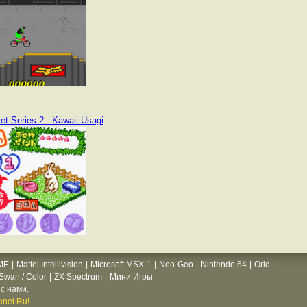
t Series 2 - Kawaii Usagi
ME
|
Mattel Intellivision
|
Microsoft MSX-1
|
Neo-Geo
|
Nintendo 64
|
Oric
|
wan / Color
|
ZX Spectrum
|
Мини Игры
с нами.
net.Ru!