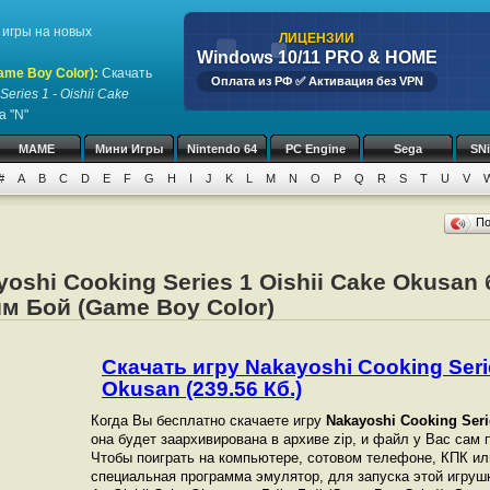
игры на новых
ЛИЦЕНЗИИ
Windows 10/11 PRO & HOME
ame Boy Color)
:
Скачать
Оплата из РФ ✅ Активация без VPN
eries 1 - Oishii Cake
а "N"
MAME
Мини Игры
Nintendo 64
PC Engine
Sega
SN
#
A
B
C
D
E
F
G
H
I
J
K
L
M
N
O
P
Q
R
S
T
U
V
П
oshi Cooking Series 1 Oishii Cake Okusan
м Бой (Game Boy Color)
Скачать игру Nakayoshi Cooking Serie
Okusan (239.56 Кб.)
Когда Вы бесплатно скачаете игру
Nakayoshi Cooking Seri
она будет заархивирована в архиве zip, и файл у Вас сам п
Чтобы поиграть на компьютере, сотовом телефоне, КПК и
специальная программа эмулятор, для запуска этой игрушк