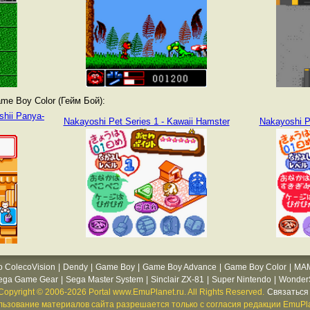
e Boy Color (Гейм Бой):
shii Panya-
Nakayoshi Pet Series 1 - Kawaii Hamster
Nakayoshi Pe
o ColecoVision
|
Dendy
|
Game Boy
|
Game Boy Advance
|
Game Boy Color
|
MA
ega Game Gear
|
Sega Master System
|
Sinclair ZX-81
|
Super Nintendo
|
WonderS
Copyright © 2006-2026 Portal www.EmuPlanet.ru. All Rights Reserved.
Связаться 
ьзование материалов сайта разрешается только с согласия редакции EmuPla