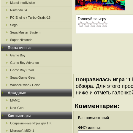
Mattel Intellivision
Nintendo 64
PC Engine / Turbo Grafx-16
Голосуй за игру:
Sega
Sega Master System
Super Nintendo
Портативные
Game Boy
Game Boy Advance
Game Boy Color
Sega Game Gear
Понравилась игра "Li
обзора. Для этого про
WonderSwan / Color
ниже и отметь галочкой
Аркадные
MAME
Комментарии:
Neo-Geo
Компьютеры
Ваш комментарий
Современные Игры для ПК
ФИО или ник:
Microsoft MSX-1