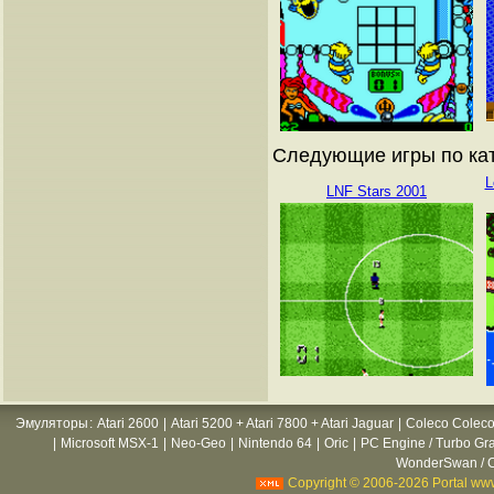
Следующие игры по кат
L
LNF Stars 2001
Эмуляторы
:
Atari 2600
|
Atari 5200 + Atari 7800 + Atari Jaguar
|
Coleco Coleco
|
Microsoft MSX-1
|
Neo-Geo
|
Nintendo 64
|
Oric
|
PC Engine / Turbo Gr
WonderSwan / C
Copyright © 2006-2026 Portal www