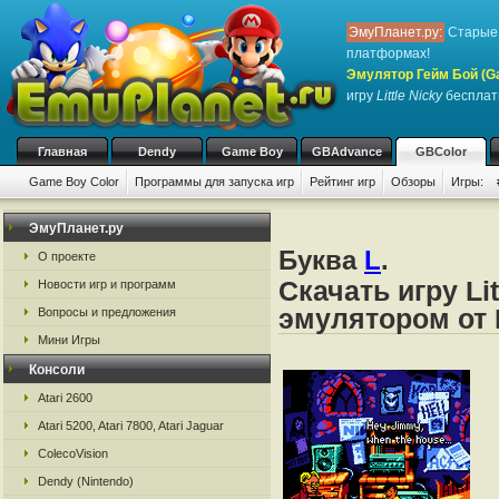
ЭмуПланет.ру:
Старые 
платформах!
Эмулятор Гейм Бой (G
игру
Little Nicky
бесплатн
Главная
Dendy
Game Boy
GBAdvance
GBColor
Game Boy Color
Программы для запуска игр
Рейтинг игр
Обзоры
Игры:
ЭмуПланет.ру
Буква
L
.
О проекте
Скачать игру Li
Новости игр и программ
эмулятором от 
Вопросы и предложения
Мини Игры
Консоли
Atari 2600
Atari 5200, Atari 7800, Atari Jaguar
ColecoVision
Dendy (Nintendo)