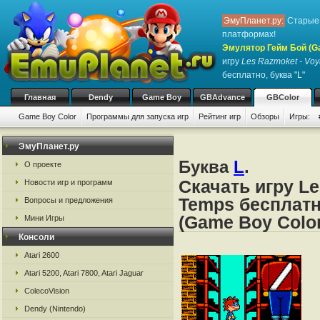
ЭмуПланет.ру:
Старые 
платформах!
Эмулятор Гейм Бой (G
игру
Les Razmoket - Voy
бесплатно, буква "L"
Главная
Dendy
Game Boy
GBAdvance
GBColor
Game Boy Color
Программы для запуска игр
Рейтинг игр
Обзоры
Игры:
ЭмуПланет.ру
Буква
L
.
О проекте
Скачать игру Le
Новости игр и программ
Temps бесплатн
Вопросы и предложения
(Game Boy Color
Мини Игры
Консоли
Atari 2600
Atari 5200, Atari 7800, Atari Jaguar
ColecoVision
Dendy (Nintendo)