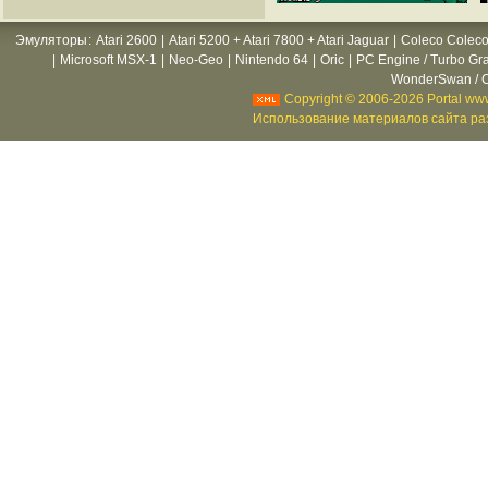
Эмуляторы
:
Atari 2600
|
Atari 5200 + Atari 7800 + Atari Jaguar
|
Coleco Coleco
|
Microsoft MSX-1
|
Neo-Geo
|
Nintendo 64
|
Oric
|
PC Engine / Turbo Gr
WonderSwan / C
Copyright © 2006-2026 Portal www
Использование материалов сайта раз