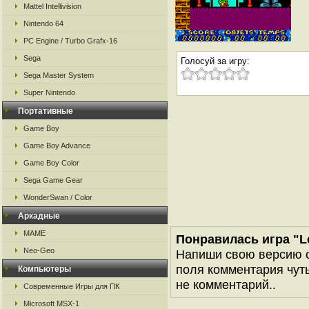
Mattel Intellivision
Nintendo 64
PC Engine / Turbo Grafx-16
Sega
Голосуй за игру:
Sega Master System
Super Nintendo
Портативные
Game Boy
Game Boy Advance
Game Boy Color
Sega Game Gear
WonderSwan / Color
Аркадные
MAME
Понравилась игра "Le
Neo-Geo
Напиши свою версию о
поля комментария чуть 
Компьютеры
не комментарий..
Современные Игры для ПК
Microsoft MSX-1