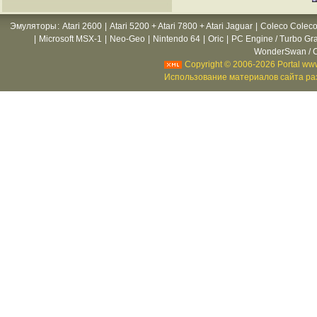
Эмуляторы
:
Atari 2600
|
Atari 5200 + Atari 7800 + Atari Jaguar
|
Coleco Coleco
|
Microsoft MSX-1
|
Neo-Geo
|
Nintendo 64
|
Oric
|
PC Engine / Turbo Gr
WonderSwan / C
Copyright © 2006-2026 Portal www
Использование материалов сайта раз