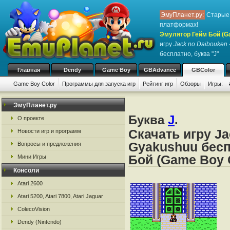
ЭмуПланет.ру:
Старые 
платформах!
Эмулятор Гейм Бой (G
игру
Jack no Daibouken
бесплатно, буква "J"
Главная
Dendy
Game Boy
GBAdvance
GBColor
Game Boy Color
Программы для запуска игр
Рейтинг игр
Обзоры
Игры:
ЭмуПланет.ру
Буква
J
.
О проекте
Скачать игру J
Новости игр и программ
Gyakushuu бесп
Вопросы и предложения
Бой (Game Boy 
Мини Игры
Консоли
Atari 2600
Atari 5200, Atari 7800, Atari Jaguar
ColecoVision
Dendy (Nintendo)