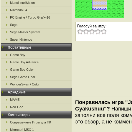
Mattel Intellivision
Nintendo 64
PC Engine / Turbo Grafx-16
Sega
Голосуй за игру:
Sega Master System
Super Nintendo
Портативные
Game Boy
Game Boy Advance
Game Boy Color
Sega Game Gear
WonderSwan / Color
Аркадные
MAME
Понравилась игра "Ja
Neo-Geo
Gyakushuu"?
Напиши 
заполни все поля комм
Компьютеры
это обзор, а не коммен
Современные Игры для ПК
Microsoft MSX-1