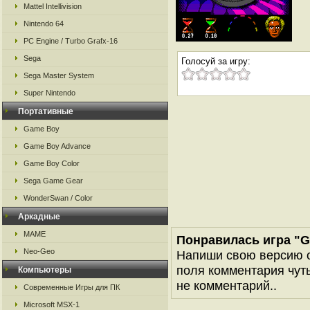
Mattel Intellivision
Nintendo 64
PC Engine / Turbo Grafx-16
Sega
Голосуй за игру:
Sega Master System
Super Nintendo
Портативные
Game Boy
Game Boy Advance
Game Boy Color
Sega Game Gear
WonderSwan / Color
Аркадные
MAME
Понравилась игра "Gu
Neo-Geo
Напиши свою версию о
поля комментария чуть 
Компьютеры
не комментарий..
Современные Игры для ПК
Microsoft MSX-1