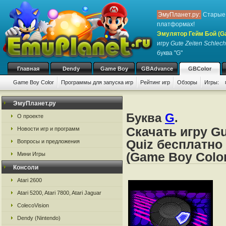
ЭмуПланет.ру:
Старые 
платформах!
Эмулятор Гейм Бой (G
игру
Gute Zeiten Schlech
буква "G"
Главная
Dendy
Game Boy
GBAdvance
GBColor
Game Boy Color
Программы для запуска игр
Рейтинг игр
Обзоры
Игры:
ЭмуПланет.ру
Буква
G
.
О проекте
Скачать игру Gu
Новости игр и программ
Quiz бесплатно
Вопросы и предложения
(Game Boy Color
Мини Игры
Консоли
Atari 2600
Atari 5200, Atari 7800, Atari Jaguar
ColecoVision
Dendy (Nintendo)