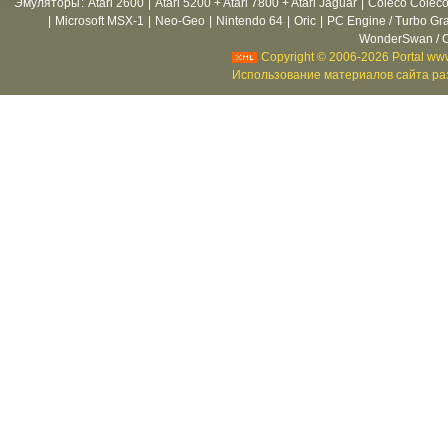
Эмуляторы
:
Atari 2600
|
Atari 5200 + Atari 7800 + Atari Jaguar
|
Coleco Coleco
|
Microsoft MSX-1
|
Neo-Geo
|
Nintendo 64
|
Oric
|
PC Engine / Turbo Gr
WonderSwan / C
Copyright © 2006-2026 Portal www
Использование материалов сайта раз