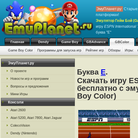
ЭмуПланет.ру:
Старые 
платформах!
Эмулятор Гейм Бой (G
игру
ESPN International 
буква "E"
Главная
Dendy
Game Boy
GBAdvance
GBColor
Game Boy Color
Программы для запуска игр
Рейтинг игр
Обзоры
Игры:
ЭмуПланет.ру
Буква
E
.
О проекте
Скачать игру ESP
Новости игр и программ
бесплатно с эм
Вопросы и предложения
Boy Color)
Мини Игры
Консоли
Atari 2600
Atari 5200, Atari 7800, Atari Jaguar
ColecoVision
Dendy (Nintendo)