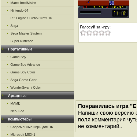
Mattel Intellivision
Nintendo 64
PC Engine / Turbo Grafx-16
Sega
Голосуй за игру:
Sega Master System
Super Nintendo
Портативные
Game Boy
Game Boy Advance
Game Boy Color
Sega Game Gear
WonderSwan / Color
Аркадные
MAME
Понравилась игра "ES
Neo-Geo
Напиши свою версию о
поля комментария чуть 
Компьютеры
не комментарий..
Современные Игры для ПК
Microsoft MSX-1