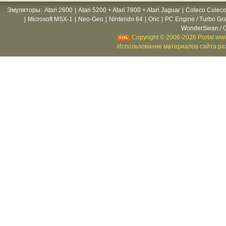
Эмуляторы
:
Atari 2600
|
Atari 5200 + Atari 7800 + Atari Jaguar
|
Coleco Coleco
|
Microsoft MSX-1
|
Neo-Geo
|
Nintendo 64
|
Oric
|
PC Engine / Turbo Gr
WonderSwan / C
Copyright © 2006-2026 Portal www
Использование материалов сайта раз