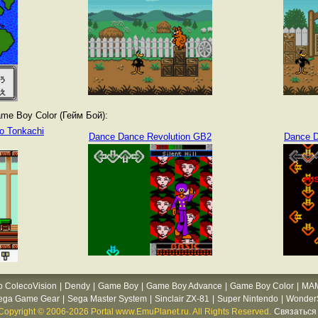
e Boy Color (Гейм Бой):
o Tonkachi
Dance Dance Revolution GB2
Dance D
o ColecoVision
|
Dendy
|
Game Boy
|
Game Boy Advance
|
Game Boy Color
|
MA
ega Game Gear
|
Sega Master System
|
Sinclair ZX-81
|
Super Nintendo
|
WonderS
Copyright © 2006-2026 Portal www.EmuPlanet.ru. All Rights Reserved.
Связаться 