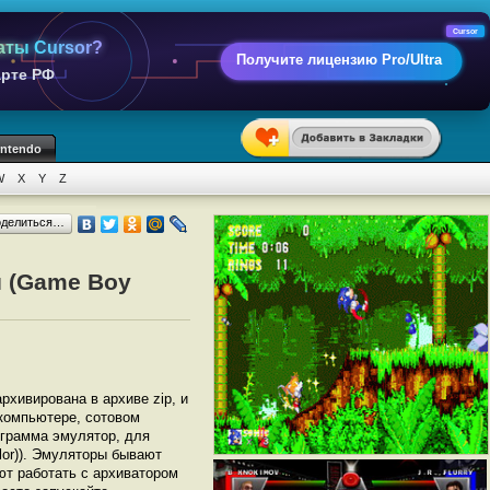
Cursor
аты Cursor?
Получите лицензию Pro/Ultra
арте РФ
intendo
W
X
Y
Z
оделиться…
й (Game Boy
архивирована в архиве zip, и
 компьютере, сотовом
грамма эмулятор, для
lor)). Эмуляторы бывают
ют работать с архиватором