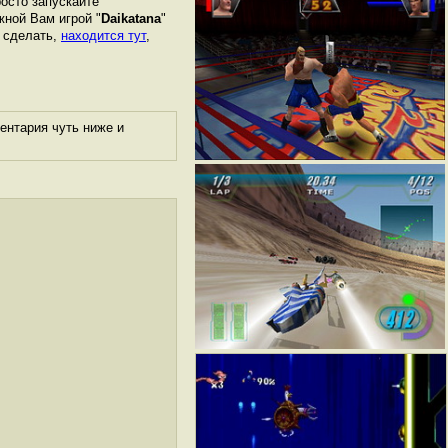
росто запускайте
жной Вам игрой "
Daikatana
"
о сделать,
находится тут
,
ентария чуть ниже и