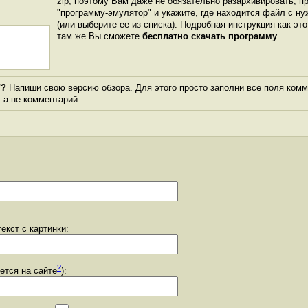
zip, поэтому Вам даже не обязательно разархивировать, п
"программу-эмулятор" и укажите, где находится файл с ну
(или выберите ее из списка). Подробная инструкция как эт
там же Вы сможете
бесплатно скачать программу
.
"?
Напиши свою версию обзора. Для этого просто заполни все поля комм
, а не комментарий..
екст с картинки:
?
уется на сайте
):