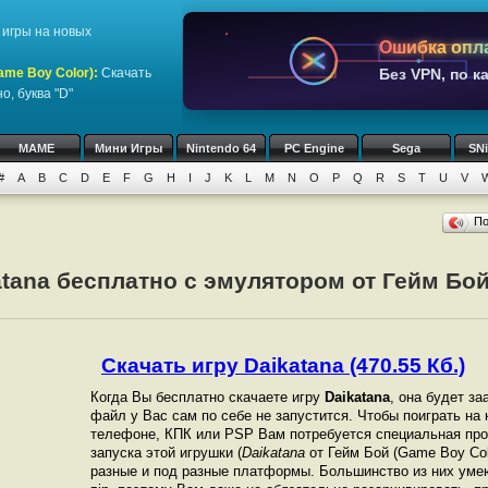
игры на новых
Ошибка опл
ame Boy Color)
:
Скачать
Без VPN, по к
о, буква "D"
MAME
Мини Игры
Nintendo 64
PC Engine
Sega
SN
#
A
B
C
D
E
F
G
H
I
J
K
L
M
N
O
P
Q
R
S
T
U
V
П
atana бесплатно с эмулятором от Гейм Бо
Скачать игру Daikatana (470.55 Кб.)
Когда Вы бесплатно скачаете игру
Daikatana
, она будет за
файл у Вас сам по себе не запустится. Чтобы поиграть на
телефоне, КПК или PSP Вам потребуется специальная про
запуска этой игрушки (
Daikatana
от Гейм Бой (Game Boy Co
разные и под разные платформы. Большинство из них уме