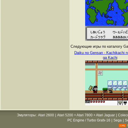
Следующие игры по каталогу Gam
Daiku no Gensan - Kachikachi n
ga Kachi
Эмуляторы
:
Atari 2600
|
Atari 5200 + Atari 7800 + Atari Jaguar
|
Colec
PC Engine / Turbo Grafx-16
|
Sega
|
S