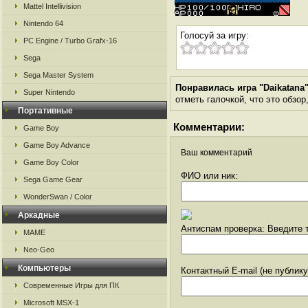
Mattel Intellivision
Nintendo 64
Голосуй за игру:
PC Engine / Turbo Grafx-16
Sega
Sega Master System
Понравилась игра "Daikatana
Super Nintendo
отметь галочкой, что это обзор
Портативные
Комментарии:
Game Boy
Game Boy Advance
Ваш комментарий
Game Boy Color
ФИО или ник:
Sega Game Gear
WonderSwan / Color
Аркадные
Антиспам проверка: Введите т
MAME
Neo-Geo
Компьютеры
Контактный E-mail (не публик
Современные Игры для ПК
Microsoft MSX-1