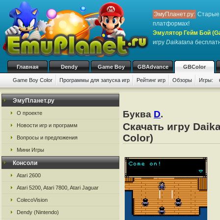
ЭмуПланет.ру:
Старые 
платформах!
Эмулятор Гейм Бой (G
игру
Daikatana
бесплатн
Главная
Dendy
Game Boy
GBAdvance
GBColor
Game Boy Color
Программы для запуска игр
Рейтинг игр
Обзоры
Игры:
ЭмуПланет.ру
Буква
D
.
О проекте
Скачать игру Daik
Новости игр и программ
Color)
Вопросы и предложения
Мини Игры
Консоли
Atari 2600
Atari 5200, Atari 7800, Atari Jaguar
ColecoVision
Dendy (Nintendo)