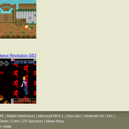
ance Revolution GB3
ME
|
Mattel Intellivision
|
Microsoft MSX-1
|
Neo-Geo
|
Nintendo 64
|
Oric
|
wan / Color
|
ZX Spectrum
|
Мини Игры
с нами.