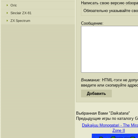
Написать свою версию обзора
Oric
Обязательно указывайте свое
Sinclair ZX-81
ZX Spectrum
Сообщение:
Внимание:
HTML-тэги не допус
введите или скопируйте адре
Выбранная Вами "
Daikatana
"
Предыдущие игры по каталогу Ga
Daikaijuu Monogatari - The Mira
Zone II