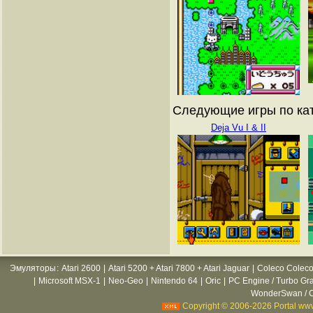
Следующие игры по кат
Deja Vu I & II
Эмуляторы
:
Atari 2600
|
Atari 5200 + Atari 7800 + Atari Jaguar
|
Coleco Coleco
|
Microsoft MSX-1
|
Neo-Geo
|
Nintendo 64
|
Oric
|
PC Engine / Turbo Gr
WonderSwan / C
Copyright © 2006-2026 Portal www