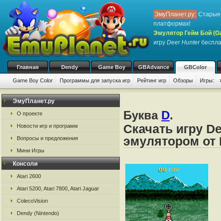
ЭмуПланет.ру:
Старые 
платформах!
Эмулятор Гейм Бой (G
игру
Deer Hunter
бесплат
Главная
Dendy
Game Boy
GBAdvance
GBColor
Game Boy Color
Программы для запуска игр
Рейтинг игр
Обзоры
Игры:
ЭмуПланет.ру
Буква
D
.
О проекте
Скачать игру De
Новости игр и программ
эмулятором от 
Вопросы и предложения
Мини Игры
Консоли
Atari 2600
Atari 5200, Atari 7800, Atari Jaguar
ColecoVision
Dendy (Nintendo)