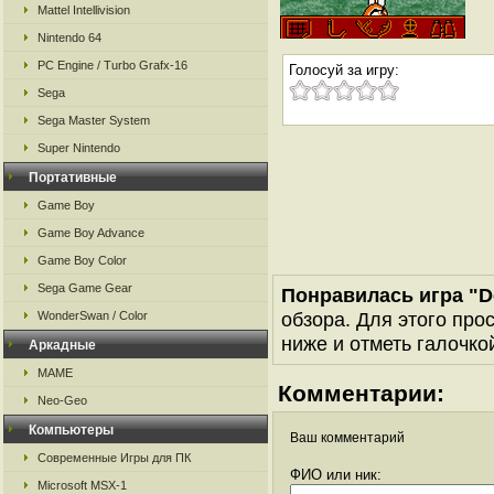
Mattel Intellivision
Nintendo 64
PC Engine / Turbo Grafx-16
Голосуй за игру:
Sega
Sega Master System
Super Nintendo
Портативные
Game Boy
Game Boy Advance
Game Boy Color
Sega Game Gear
Понравилась игра "D
обзора. Для этого про
WonderSwan / Color
ниже и отметь галочкой
Аркадные
MAME
Комментарии:
Neo-Geo
Компьютеры
Ваш комментарий
Современные Игры для ПК
ФИО или ник:
Microsoft MSX-1