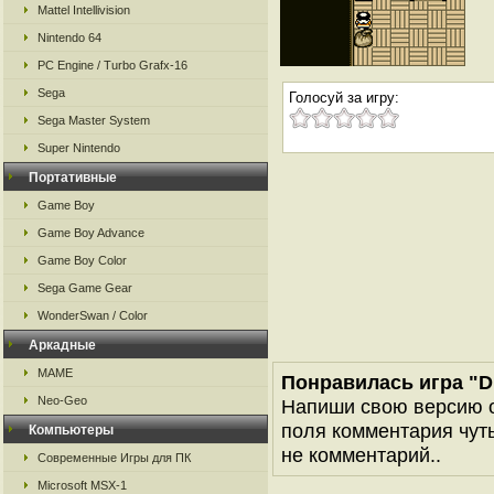
Mattel Intellivision
Nintendo 64
PC Engine / Turbo Grafx-16
Sega
Голосуй за игру:
Sega Master System
Super Nintendo
Портативные
Game Boy
Game Boy Advance
Game Boy Color
Sega Game Gear
WonderSwan / Color
Аркадные
MAME
Понравилась игра "Dr
Neo-Geo
Напиши свою версию о
поля комментария чуть 
Компьютеры
не комментарий..
Современные Игры для ПК
Microsoft MSX-1