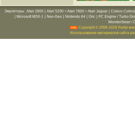
Эмуляторы
:
Atari 2600
|
Atari 5200 + Atari 7800 + Atari Jaguar
|
Coleco Coleco
|
Microsoft MSX-1
|
Neo-Geo
|
Nintendo 64
|
Oric
|
PC Engine / Turbo Gr
WonderSwan / C
Copyright © 2006-2026 Portal www
Использование материалов сайта раз