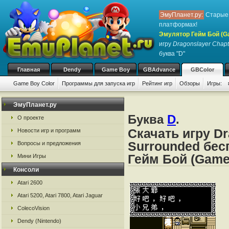
ЭмуПланет.ру:
Старые 
платформах!
Эмулятор Гейм Бой (G
игру
Dragonslayer Chapt
буква "D"
Главная
Dendy
Game Boy
GBAdvance
GBColor
Game Boy Color
Программы для запуска игр
Рейтинг игр
Обзоры
Игры:
ЭмуПланет.ру
Буква
D
.
О проекте
Скачать игру Dr
Новости игр и программ
Surrounded бес
Вопросы и предложения
Гейм Бой (Game
Мини Игры
Консоли
Atari 2600
Atari 5200, Atari 7800, Atari Jaguar
ColecoVision
Dendy (Nintendo)