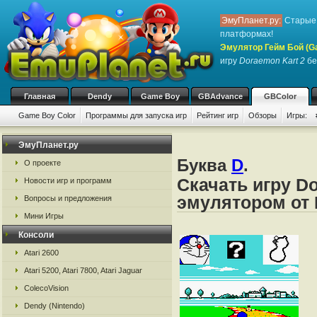
ЭмуПланет.ру:
Старые 
платформах!
Эмулятор Гейм Бой (G
игру
Doraemon Kart 2
бе
Главная
Dendy
Game Boy
GBAdvance
GBColor
Game Boy Color
Программы для запуска игр
Рейтинг игр
Обзоры
Игры:
ЭмуПланет.ру
Буква
D
.
О проекте
Скачать игру Do
Новости игр и программ
эмулятором от 
Вопросы и предложения
Мини Игры
Консоли
Atari 2600
Atari 5200, Atari 7800, Atari Jaguar
ColecoVision
Dendy (Nintendo)