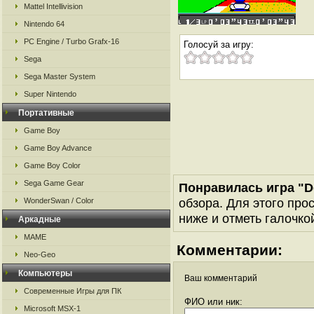
Mattel Intellivision
Nintendo 64
PC Engine / Turbo Grafx-16
Голосуй за игру:
Sega
Sega Master System
Super Nintendo
Портативные
Game Boy
Game Boy Advance
Game Boy Color
Sega Game Gear
Понравилась игра "D
обзора. Для этого про
WonderSwan / Color
ниже и отметь галочкой
Аркадные
MAME
Комментарии:
Neo-Geo
Компьютеры
Ваш комментарий
Современные Игры для ПК
ФИО или ник:
Microsoft MSX-1