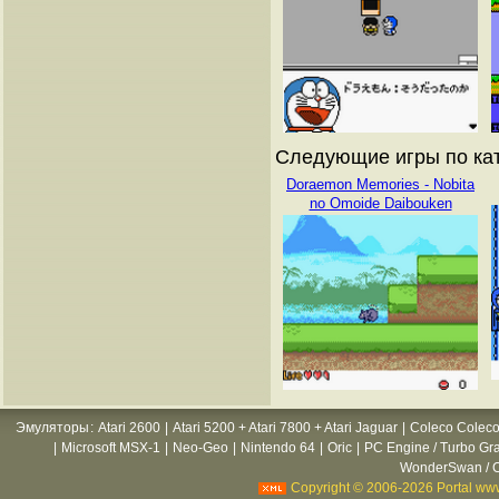
Следующие игры по кат
Doraemon Memories - Nobita
no Omoide Daibouken
Эмуляторы
:
Atari 2600
|
Atari 5200 + Atari 7800 + Atari Jaguar
|
Coleco Coleco
|
Microsoft MSX-1
|
Neo-Geo
|
Nintendo 64
|
Oric
|
PC Engine / Turbo Gr
WonderSwan / C
Copyright © 2006-2026 Portal www