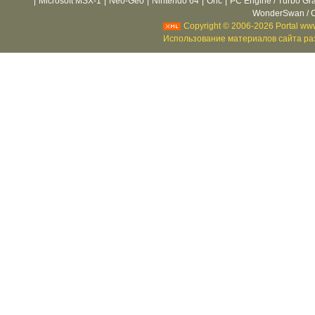
|
Microsoft MSX-1
|
Neo-Geo
|
Nintendo 64
|
Oric
|
PC Engine / Turbo Gr
WonderSwan / C
Copyright © 2006-2026 Portal www
Использование материалов сайта раз