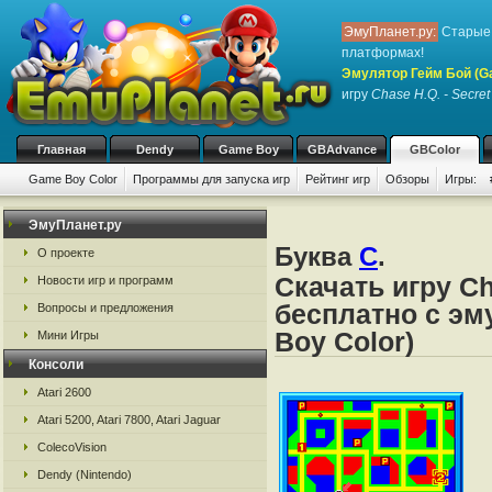
ЭмуПланет.ру:
Старые 
платформах!
Эмулятор Гейм Бой (G
игру
Chase H.Q. - Secret
Главная
Dendy
Game Boy
GBAdvance
GBColor
Game Boy Color
Программы для запуска игр
Рейтинг игр
Обзоры
Игры:
ЭмуПланет.ру
Буква
C
.
О проекте
Скачать игру Ch
Новости игр и программ
бесплатно с эм
Вопросы и предложения
Boy Color)
Мини Игры
Консоли
Atari 2600
Atari 5200, Atari 7800, Atari Jaguar
ColecoVision
Dendy (Nintendo)