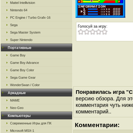
Mattel Intellivision
Nintendo 64
PC Engine / Turbo Grafx-16
Sega
Голосуй за игру:
Sega Master System
Super Nintendo
Портативные
Game Boy
Game Boy Advance
Game Boy Color
Sega Game Gear
WonderSwan / Color
Понравилась игра "Ch
Аркадные
версию обзора. Для эт
MAME
комментария чуть ниже 
Neo-Geo
комментарий..
Компьютеры
Современные Игры для ПК
Комментарии:
Microsoft MSX-1