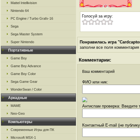
Mattel Intellivision
Nintendo 64
Голосуй за игру:
PC Engine / Turbo Grafx-16
Sega
Sega Master System
Понравилась игра "Cardcapto
Super Nintendo
заполни все поля комментария ч
Портативные
Game Boy
Комментарии:
Game Boy Advance
Ваш комментарий
Game Boy Color
Sega Game Gear
ФИО или ник:
WonderSwan / Color
Аркадные
MAME
Антиспам проверка: Введите т
Neo-Geo
Компьютеры
Контактный E-mail (не публик
Современные Игры для ПК
Microsoft MSX-1