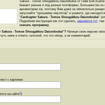
Sakura - Tomoe Shougakkou Daiundoukai
от Гейм Бой (Game 
бывают разные и под разные платформы. Большинство из 
архиватором zip, поэтому Вам даже не обязательно разарх
запускайте "программу-эмулятор" и укажите, где находитс
"
Cardcaptor Sakura - Tomoe Shougakkou Daiundoukai
" (и
Подробная инструкция как это сделать,
находится тут
, та
скачать программу
.
r Sakura - Tomoe Shougakkou Daiundoukai"?
Напиши свою версию обзор
уть ниже и отметь галочкой, что это обзор, а не комментарий..
екст с картинки:
?
уется на сайте
):