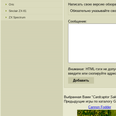
Написать свою версию обзора
Oric
Обязательно указывайте свое
Sinclair ZX-81
ZX Spectrum
Сообщение:
Внимание:
HTML-тэги не допус
введите или скопируйте адре
Выбранная Вами "
Cardcaptor Sa
Предыдущие игры по каталогу Ga
Cannon Fodder