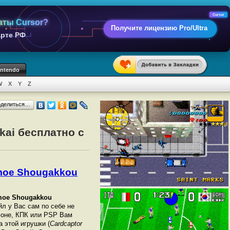
Cursor
аты Cursor?
Получите лицензию Pro/Ultra
арте РФ
intendo
W
X
Y
Z
оделиться…
kai бесплатно с
omoe Shougakkou
omoe Shougakkou
йл у Вас сам по себе не
фоне, КПК или PSP Вам
 этой игрушки (
Cardcaptor