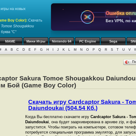
игры на новых
Ошибка опл
ame Boy Color)
:
Скачать
Без VPN, по к
 - Tomoe Shougakkou
буква "C"
MAME
Мини Игры
Nintendo 64
PC Engine
Sega
SN
#
A
B
C
D
E
F
G
H
I
J
K
L
M
N
O
P
Q
R
S
T
U
V
П
captor Sakura Tomoe Shougakkou Daiundou
м Бой (Game Boy Color)
Скачать игру Cardcaptor Sakura - T
Daiundoukai (504.54 Кб.)
Когда Вы бесплатно скачаете игру
Cardcaptor Sakura - T
Daiundoukai
, она будет заархивирована в архиве zip, и фа
запустится. Чтобы поиграть на компьютере, сотовом теле
потребуется специальная программа эмулятор, для запуска