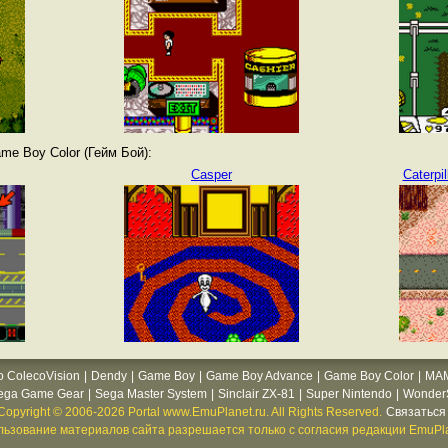
e Boy Color (Гейм Бой):
Casper
Caterpi
o ColecoVision
|
Dendy
|
Game Boy
|
Game Boy Advance
|
Game Boy Color
|
MA
ega Game Gear
|
Sega Master System
|
Sinclair ZX-81
|
Super Nintendo
|
WonderS
Copyright © 2006-2026 Portal www.EmuPlanet.ru. All Rights Reserved.
Связаться 
ьзование материалов сайта разрешается только с согласия редакции EmuPla