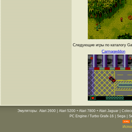
Следующие игры по каталогу Gam
Carmageddon
Эмуляторы
:
Atari 2600
|
Atari 5200 + Atari 7800 + Atari Jaguar
|
Colec
PC Engine / Turbo Grafx-16
|
Sega
|
S
Испол