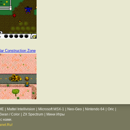
llar Construction Zone
ME
|
Mattel Intellivision
|
Microsoft MSX-1
|
Neo-Geo
|
Nintendo 64
|
Oric
|
wan / Color
|
ZX Spectrum
|
Мини Игры
с нами.
net.Ru!