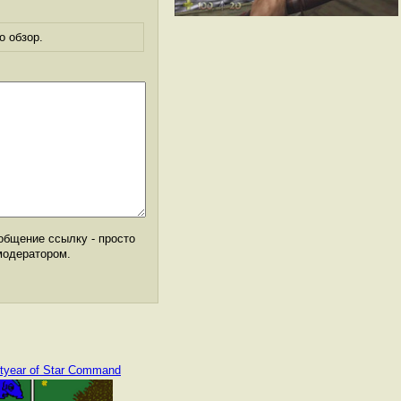
о обзор.
общение ссылку - просто
модератором.
tyear of Star Command