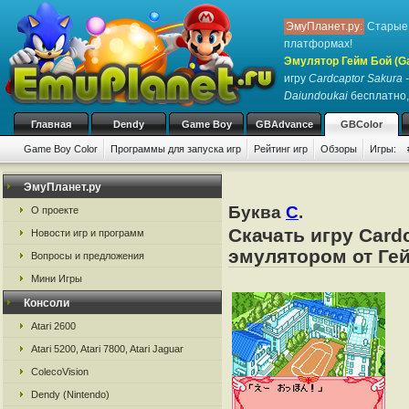
ЭмуПланет.ру:
Старые 
платформах!
Эмулятор Гейм Бой (G
игру
Cardcaptor Sakura
Daiundoukai
бесплатно, 
Главная
Dendy
Game Boy
GBAdvance
GBColor
Game Boy Color
Программы для запуска игр
Рейтинг игр
Обзоры
Игры:
ЭмуПланет.ру
Буква
C
.
О проекте
Скачать игру Card
Новости игр и программ
эмулятором от Гей
Вопросы и предложения
Мини Игры
Консоли
Atari 2600
Atari 5200, Atari 7800, Atari Jaguar
ColecoVision
Dendy (Nintendo)