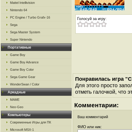
Mattel Intellivision
Nintendo 64
PC Engine / Turbo Grafx-16
Голосуй за игру:
Sega
Sega Master System
Super Nintendo
Портативные
Game Boy
Game Boy Advance
Game Boy Color
Sega Game Gear
Понравилась игра "Cr
Для этого просто запо
WonderSwan / Color
отметь галочкой, что э
Аркадные
MAME
Комментарии:
Neo-Geo
Компьютеры
Ваш комментарий
Современные Игры для ПК
ФИО или ник:
Microsoft MSX-1