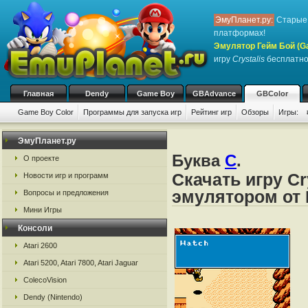
ЭмуПланет.ру:
Старые 
платформах!
Эмулятор Гейм Бой (G
игру
Crystalis
бесплатно,
Главная
Dendy
Game Boy
GBAdvance
GBColor
Game Boy Color
Программы для запуска игр
Рейтинг игр
Обзоры
Игры:
ЭмуПланет.ру
Буква
C
.
О проекте
Скачать игру Cr
Новости игр и программ
эмулятором от 
Вопросы и предложения
Мини Игры
Консоли
Atari 2600
Atari 5200, Atari 7800, Atari Jaguar
ColecoVision
Dendy (Nintendo)