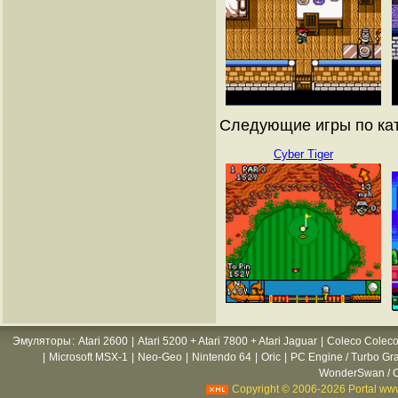
Следующие игры по кат
Cyber Tiger
Эмуляторы
:
Atari 2600
|
Atari 5200 + Atari 7800 + Atari Jaguar
|
Coleco Coleco
|
Microsoft MSX-1
|
Neo-Geo
|
Nintendo 64
|
Oric
|
PC Engine / Turbo Gr
WonderSwan / C
Copyright © 2006-2026 Portal www