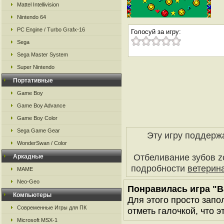
Mattel Intellivision
Nintendo 64
PC Engine / Turbo Grafx-16
Голосуй за игру:
Sega
Sega Master System
Super Nintendo
Портативные
Game Boy
Game Boy Advance
Game Boy Color
Sega Game Gear
Эту игру поддерж
WonderSwan / Color
Отбеливание зубов z
Аркадные
подробности
ветерин
MAME
Neo-Geo
Понравилась игра "Ba
Компьютеры
Для этого просто запо
Современные Игры для ПК
отметь галочкой, что э
Microsoft MSX-1