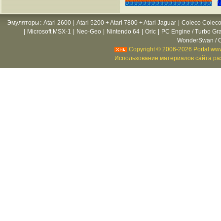
Эмуляторы
:
Atari 2600
|
Atari 5200 + Atari 7800 + Atari Jaguar
|
Coleco Coleco
|
Microsoft MSX-1
|
Neo-Geo
|
Nintendo 64
|
Oric
|
PC Engine / Turbo Gr
WonderSwan / C
Copyright © 2006-2026 Portal www
Использование материалов сайта раз